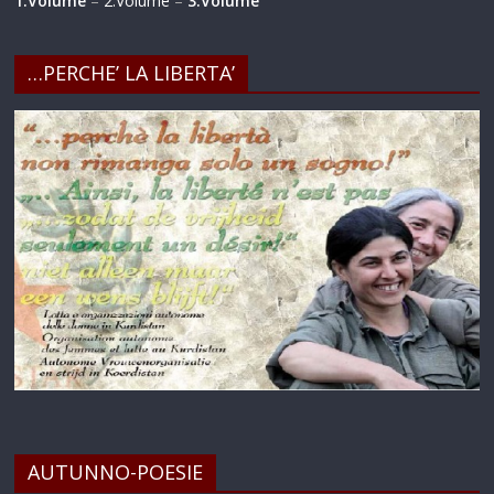
1.Volume
–
2.Volume
–
3.Volume
…PERCHE’ LA LIBERTA’
AUTUNNO-POESIE