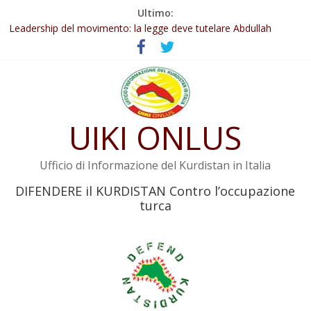
Salta
Ultimo:
Abdullah Öcalan: Le legge negativa deve essere trasformata in
al
legge positiva
contenuto
Leadership del movimento: la legge deve tutelare Abdullah
Öcalan e l’intero movimento
Commissione donne del KNK: Şengal è di nuovo sotto minaccia
Non tenere conto della situazione di Rêber Apo ostacolerebbe
l’attuazione della legge
Il KNK chiede un’azione internazionale contro i crimini di guerra
UIKI ONLUS
dell’Iran
Ufficio di Informazione del Kurdistan in Italia
DIFENDERE il KURDISTAN Contro l’occupazione
turca