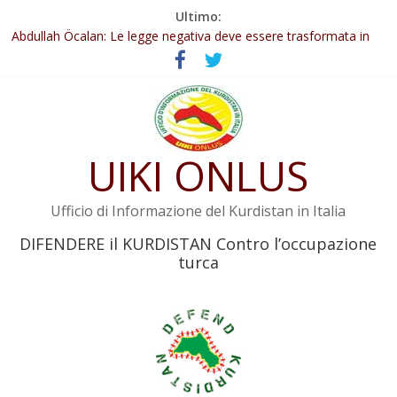
Salta
Ultimo:
Il KNK chiede un’azione internazionale contro i crimini di guerra
al
dell’Iran
contenuto
Abdullah Öcalan: Le legge negativa deve essere trasformata in
legge positiva
Inizia la seconda fase del processo
Commissione donne del KNK: Şengal è di nuovo sotto minaccia
Non tenere conto della situazione di Rêber Apo ostacolerebbe
UIKI ONLUS
l’attuazione della legge
Ufficio di Informazione del Kurdistan in Italia
DIFENDERE il KURDISTAN Contro l’occupazione
turca