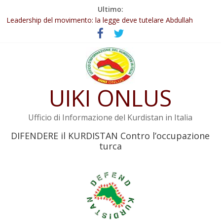
Salta
Ultimo:
Abdullah Öcalan: Le legge negativa deve essere trasformata in
al
legge positiva
contenuto
Leadership del movimento: la legge deve tutelare Abdullah
Öcalan e l’intero movimento
Commissione donne del KNK: Şengal è di nuovo sotto minaccia
Non tenere conto della situazione di Rêber Apo ostacolerebbe
l’attuazione della legge
UIKI ONLUS
Il KNK chiede un’azione internazionale contro i crimini di guerra
dell’Iran
Ufficio di Informazione del Kurdistan in Italia
DIFENDERE il KURDISTAN Contro l’occupazione
turca