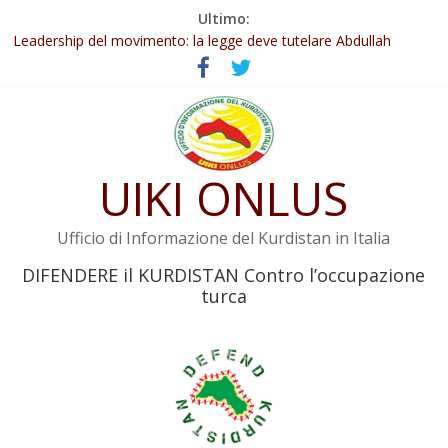
Salta
Ultimo:
Abdullah Öcalan: Le legge negativa deve essere trasformata in
al
legge positiva
contenuto
Leadership del movimento: la legge deve tutelare Abdullah
Öcalan e l’intero movimento
Commissione donne del KNK: Şengal è di nuovo sotto minaccia
Non tenere conto della situazione di Rêber Apo ostacolerebbe
l’attuazione della legge
UIKI ONLUS
Il KNK chiede un’azione internazionale contro i crimini di guerra
dell’Iran
Ufficio di Informazione del Kurdistan in Italia
DIFENDERE il KURDISTAN Contro l’occupazione
turca