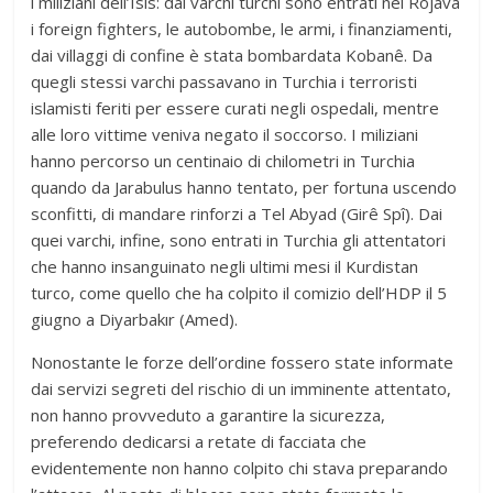
i miliziani dell’Isis: dai varchi turchi sono entrati nel Rojava
i foreign fighters, le autobombe, le armi, i finanziamenti,
dai villaggi di confine è stata bombardata Kobanê. Da
quegli stessi varchi passavano in Turchia i terroristi
islamisti feriti per essere curati negli ospedali, mentre
alle loro vittime veniva negato il soccorso. I miliziani
hanno percorso un centinaio di chilometri in Turchia
quando da Jarabulus hanno tentato, per fortuna uscendo
sconfitti, di mandare rinforzi a Tel Abyad (Girê Spî). Dai
quei varchi, infine, sono entrati in Turchia gli attentatori
che hanno insanguinato negli ultimi mesi il Kurdistan
turco, come quello che ha colpito il comizio dell’HDP il 5
giugno a Diyarbakır (Amed).
Nonostante le forze dell’ordine fossero state informate
dai servizi segreti del rischio di un imminente attentato,
non hanno provveduto a garantire la sicurezza,
preferendo dedicarsi a retate di facciata che
evidentemente non hanno colpito chi stava preparando