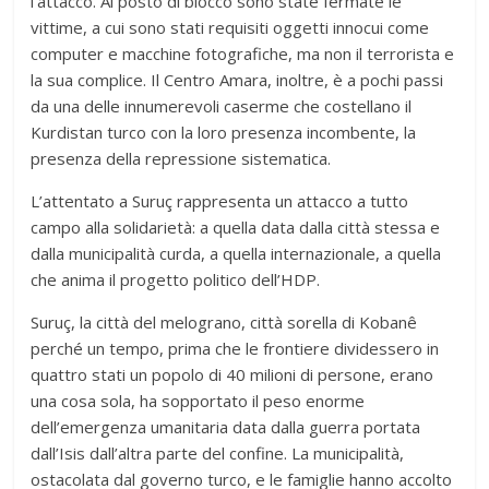
l’attacco. Al posto di blocco sono state fermate le
vittime, a cui sono stati requisiti oggetti innocui come
computer e macchine fotografiche, ma non il terrorista e
la sua complice. Il Centro Amara, inoltre, è a pochi passi
da una delle innumerevoli caserme che costellano il
Kurdistan turco con la loro presenza incombente, la
presenza della repressione sistematica.
L’attentato a Suruç rappresenta un attacco a tutto
campo alla solidarietà: a quella data dalla città stessa e
dalla municipalità curda, a quella internazionale, a quella
che anima il progetto politico dell’HDP.
Suruç, la città del melograno, città sorella di Kobanê
perché un tempo, prima che le frontiere dividessero in
quattro stati un popolo di 40 milioni di persone, erano
una cosa sola, ha sopportato il peso enorme
dell’emergenza umanitaria data dalla guerra portata
dall’Isis dall’altra parte del confine. La municipalità,
ostacolata dal governo turco, e le famiglie hanno accolto