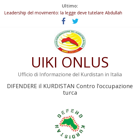
Salta
Ultimo:
al
Abdullah Öcalan: Le legge negativa deve essere trasformata in
contenuto
legge positiva
Leadership del movimento: la legge deve tutelare Abdullah
Öcalan e l’intero movimento
Commissione donne del KNK: Şengal è di nuovo sotto minaccia
Non tenere conto della situazione di Rêber Apo ostacolerebbe
l’attuazione della legge
UIKI ONLUS
Il KNK chiede un’azione internazionale contro i crimini di guerra
dell’Iran
Ufficio di Informazione del Kurdistan in Italia
DIFENDERE il KURDISTAN Contro l’occupazione
turca