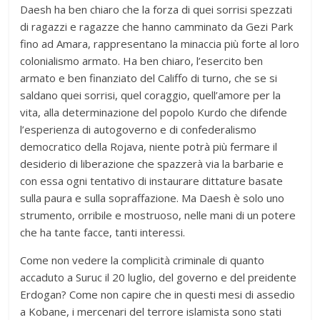
Daesh ha ben chiaro che la forza di quei sorrisi spezzati
di ragazzi e ragazze che hanno camminato da Gezi Park
fino ad Amara, rappresentano la minaccia più forte al loro
colonialismo armato. Ha ben chiaro, l’esercito ben
armato e ben finanziato del Califfo di turno, che se si
saldano quei sorrisi, quel coraggio, quell’amore per la
vita, alla determinazione del popolo Kurdo che difende
l’esperienza di autogoverno e di confederalismo
democratico della Rojava, niente potrà più fermare il
desiderio di liberazione che spazzerà via la barbarie e
con essa ogni tentativo di instaurare dittature basate
sulla paura e sulla sopraffazione. Ma Daesh è solo uno
strumento, orribile e mostruoso, nelle mani di un potere
che ha tante facce, tanti interessi.
Come non vedere la complicità criminale di quanto
accaduto a Suruc il 20 luglio, del governo e del preidente
Erdogan? Come non capire che in questi mesi di assedio
a Kobane, i mercenari del terrore islamista sono stati