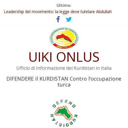
Salta
Ultimo:
Abdullah Öcalan: Le legge negativa deve essere trasformata in
al
legge positiva
contenuto
Leadership del movimento: la legge deve tutelare Abdullah
Öcalan e l’intero movimento
Commissione donne del KNK: Şengal è di nuovo sotto minaccia
Non tenere conto della situazione di Rêber Apo ostacolerebbe
l’attuazione della legge
UIKI ONLUS
Il KNK chiede un’azione internazionale contro i crimini di guerra
dell’Iran
Ufficio di Informazione del Kurdistan in Italia
DIFENDERE il KURDISTAN Contro l’occupazione
turca