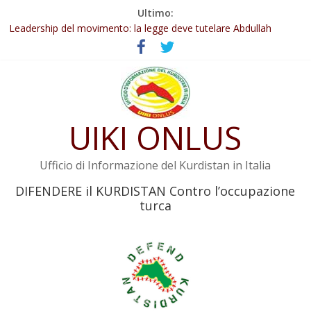
Salta
Ultimo:
Abdullah Öcalan: Le legge negativa deve essere trasformata in
al
legge positiva
contenuto
Leadership del movimento: la legge deve tutelare Abdullah
Öcalan e l’intero movimento
Commissione donne del KNK: Şengal è di nuovo sotto minaccia
Non tenere conto della situazione di Rêber Apo ostacolerebbe
l’attuazione della legge
UIKI ONLUS
Il KNK chiede un’azione internazionale contro i crimini di guerra
dell’Iran
Ufficio di Informazione del Kurdistan in Italia
DIFENDERE il KURDISTAN Contro l’occupazione
turca