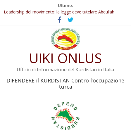
Salta
Ultimo:
Abdullah Öcalan: Le legge negativa deve essere trasformata in
al
legge positiva
contenuto
Leadership del movimento: la legge deve tutelare Abdullah
Öcalan e l’intero movimento
Commissione donne del KNK: Şengal è di nuovo sotto minaccia
Non tenere conto della situazione di Rêber Apo ostacolerebbe
l’attuazione della legge
UIKI ONLUS
Il KNK chiede un’azione internazionale contro i crimini di guerra
dell’Iran
Ufficio di Informazione del Kurdistan in Italia
DIFENDERE il KURDISTAN Contro l’occupazione
turca