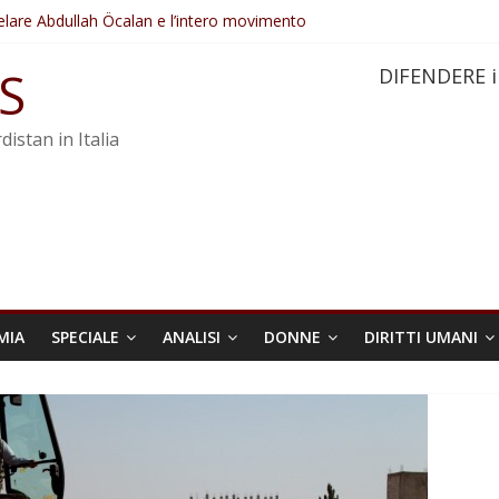
elare Abdullah Öcalan e l’intero movimento
ovo sotto minaccia
po ostacolerebbe l’attuazione della legge
S
DIFENDERE i
 crimini di guerra dell’Iran
re trasformata in legge positiva
distan in Italia
MIA
SPECIALE
ANALISI
DONNE
DIRITTI UMANI