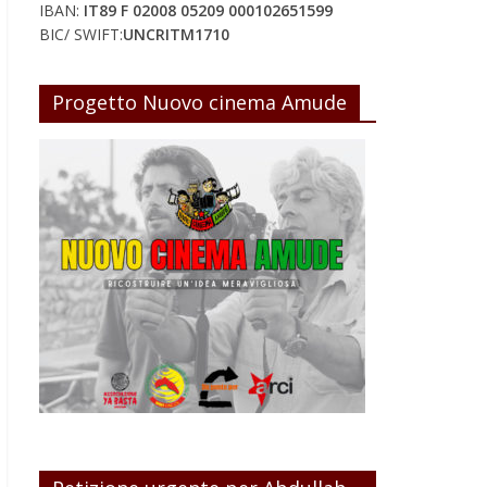
IBAN:
IT89 F 02008 05209 000102651599
BIC/ SWIFT:
UNCRITM1710
Progetto Nuovo cinema Amude