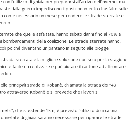
on l’utilizzo di ghiaia per prepararsi all’arrivo dell’inverno, ma
aste dalla guerra impediscono il posizionamento di asfalto sulle
stima come necessario un mese per rendere le strade sterrate e
verno.
rrate che quelle asfaltate, hanno subito danni fino al 70% a
dei bombardamenti della coalizione. Le strade sterrate hanno,
coli poiché diventano un pantano in seguito alle piogge.
 strada sterrata è la migliore soluzione non solo per la stagione
o e facile da realizzare e può aiutare il cantone ad affrontare
redda.
elle principali strade di Kobanê, chiamata la strada dei “48
tro attraverso Kobanê e si prevede che i lavori si
metri”, che si estende 1km, è previsto l’utilizzo di circa una
 tonnellate di ghiaia saranno necessarie per riparare le strade