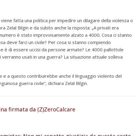
iene fatta una politica per impedire un dilagare della violenza o
cora Zelal Bilgin e da subito anche la risposta: „A privati era
l numero è stato improvvisamente alzato a 4000. Cosa ci stanno
osa deve farci un civile? Per cosa si stanno compiendo
ese è di essere uccisi da persone armate? Le 4000 pallottole
verranno usati in una guerra? La situazione attuale solleva
 a questo contribuirebbe anche il linguaggio violento del
nosa guerra civile”, dichiara Zelal Bilgin.
na firmata da (Z)ZeroCalcare
emirtaş: Non mi aspetto giustizia da questa corte