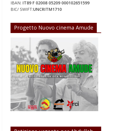
IBAN:
IT89 F 02008 05209 000102651599
BIC/ SWIFT:
UNCRITM1710
Progetto Nuovo cinema Amude