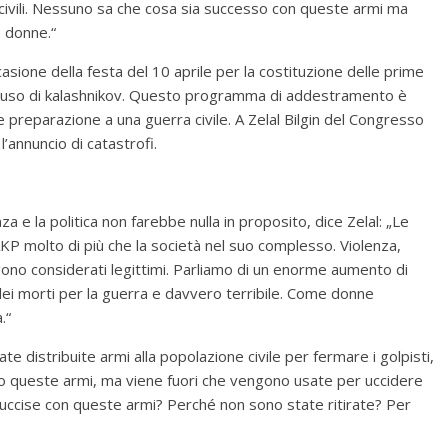
a civili. Nessuno sa che cosa sia successo con queste armi ma
 donne.“
ccasione della festa del 10 aprile per la costituzione delle prime
 all’uso di kalashnikov. Questo programma di addestramento è
preparazione a una guerra civile. A Zelal Bilgin del Congresso
’annuncio di catastrofi.
a e la politica non farebbe nulla in proposito, dice Zelal: „Le
AKP molto di più che la società nel suo complesso. Violenza,
no considerati legittimi. Parliamo di un enorme aumento di
 dei morti per la guerra e davvero terribile. Come donne
.“
te distribuite armi alla popolazione civile per fermare i golpisti,
to queste armi, ma viene fuori che vengono usate per uccidere
ccise con queste armi? Perché non sono state ritirate? Per