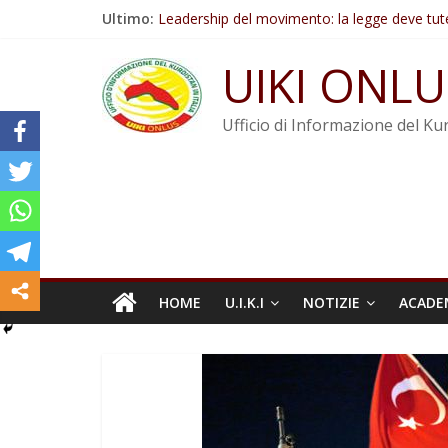
Salta
Ultimo:
Leadership del movimento: la legge deve tut
al
Commissione donne del KNK: Şengal è di nu
contenuto
Non tenere conto della situazione di Rêber A
UIKI ONLU
Il KNK chiede un’azione internazionale contro i
Abdullah Öcalan: Le legge negativa deve esse
Ufficio di Informazione del Kur
HOME
U.I.K.I
NOTIZIE
ACADE