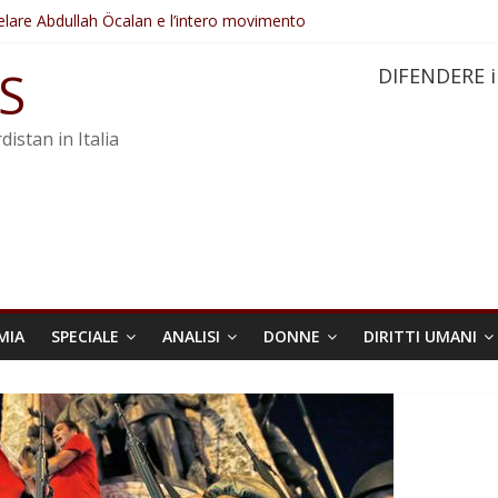
elare Abdullah Öcalan e l’intero movimento
ovo sotto minaccia
po ostacolerebbe l’attuazione della legge
S
DIFENDERE i
 crimini di guerra dell’Iran
re trasformata in legge positiva
distan in Italia
MIA
SPECIALE
ANALISI
DONNE
DIRITTI UMANI