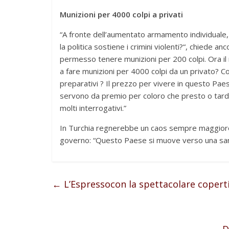
Munizioni per 4000 colpi a privati
“A fronte dell’aumentato armamento individuale, v
la politica sostiene i crimini violenti?“, chiede an
permesso tenere munizioni per 200 colpi. Ora i
a fare munizioni per 4000 colpi da un privato? C
preparativi ? Il prezzo per vivere in questo Pa
servono da premio per coloro che presto o tardi 
molti interrogativi.”
In Turchia regnerebbe un caos sempre maggiore e
governo: “Questo Paese si muove verso una sangui
←
L’Espressocon la spettacolare coperti
D