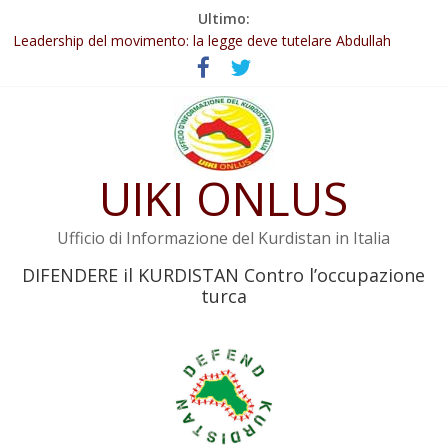
Salta
Ultimo:
Abdullah Öcalan: Le legge negativa deve essere trasformata in
al
legge positiva
contenuto
Leadership del movimento: la legge deve tutelare Abdullah
Öcalan e l’intero movimento
Commissione donne del KNK: Şengal è di nuovo sotto minaccia
Non tenere conto della situazione di Rêber Apo ostacolerebbe
l’attuazione della legge
UIKI ONLUS
Il KNK chiede un’azione internazionale contro i crimini di guerra
dell’Iran
Ufficio di Informazione del Kurdistan in Italia
DIFENDERE il KURDISTAN Contro l’occupazione
turca