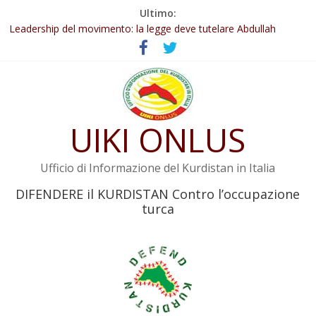
Salta
Ultimo:
Abdullah Öcalan: Le legge negativa deve essere trasformata in
al
legge positiva
contenuto
Leadership del movimento: la legge deve tutelare Abdullah
Öcalan e l’intero movimento
Commissione donne del KNK: Şengal è di nuovo sotto minaccia
Non tenere conto della situazione di Rêber Apo ostacolerebbe
l’attuazione della legge
UIKI ONLUS
Il KNK chiede un’azione internazionale contro i crimini di guerra
dell’Iran
Ufficio di Informazione del Kurdistan in Italia
DIFENDERE il KURDISTAN Contro l’occupazione
turca