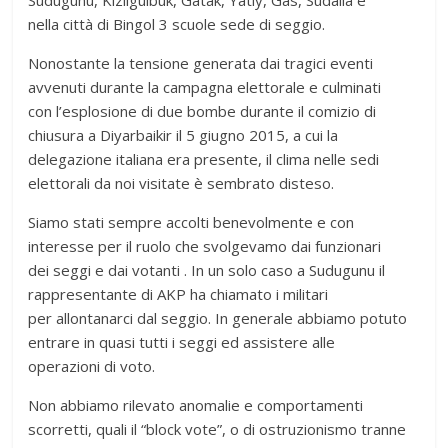
Sudugunu, Kizilgulbuk, Gatak, Yatly, Gas, Sudalla e
nella città di Bingol 3 scuole sede di seggio.
Nonostante la tensione generata dai tragici eventi
avvenuti durante la campagna elettorale e culminati
con l’esplosione di due bombe durante il comizio di
chiusura a Diyarbaikir il 5 giugno 2015, a cui la
delegazione italiana era presente, il clima nelle sedi
elettorali da noi visitate è sembrato disteso.
Siamo stati sempre accolti benevolmente e con
interesse per il ruolo che svolgevamo dai funzionari
dei seggi e dai votanti . In un solo caso a Sudugunu il
rappresentante di AKP ha chiamato i militari
per allontanarci dal seggio. In generale abbiamo potuto
entrare in quasi tutti i seggi ed assistere alle
operazioni di voto.
Non abbiamo rilevato anomalie e comportamenti
scorretti, quali il “block vote”, o di ostruzionismo tranne