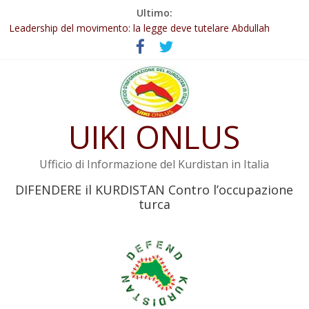
Salta
Ultimo:
Abdullah Öcalan: Le legge negativa deve essere trasformata in
al
legge positiva
contenuto
Leadership del movimento: la legge deve tutelare Abdullah
Öcalan e l’intero movimento
Commissione donne del KNK: Şengal è di nuovo sotto minaccia
Non tenere conto della situazione di Rêber Apo ostacolerebbe
l’attuazione della legge
UIKI ONLUS
Il KNK chiede un’azione internazionale contro i crimini di guerra
dell’Iran
Ufficio di Informazione del Kurdistan in Italia
DIFENDERE il KURDISTAN Contro l’occupazione
turca