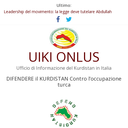
Salta
Ultimo:
Abdullah Öcalan: Le legge negativa deve essere trasformata in
al
legge positiva
contenuto
Leadership del movimento: la legge deve tutelare Abdullah
Öcalan e l’intero movimento
Commissione donne del KNK: Şengal è di nuovo sotto minaccia
Non tenere conto della situazione di Rêber Apo ostacolerebbe
l’attuazione della legge
UIKI ONLUS
Il KNK chiede un’azione internazionale contro i crimini di guerra
dell’Iran
Ufficio di Informazione del Kurdistan in Italia
DIFENDERE il KURDISTAN Contro l’occupazione
turca