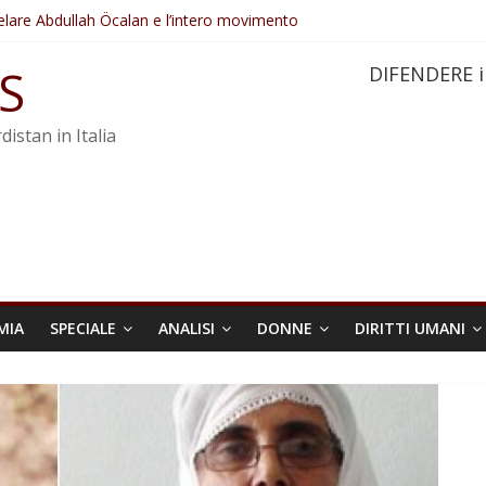
elare Abdullah Öcalan e l’intero movimento
ovo sotto minaccia
po ostacolerebbe l’attuazione della legge
S
DIFENDERE i
 crimini di guerra dell’Iran
re trasformata in legge positiva
distan in Italia
MIA
SPECIALE
ANALISI
DONNE
DIRITTI UMANI