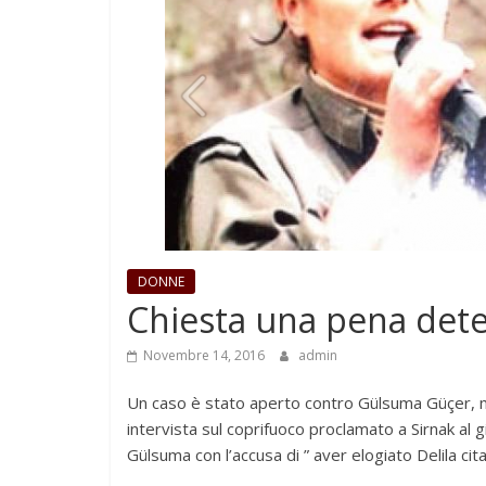
DONNE
Chiesta una pena deten
Novembre 14, 2016
admin
Un caso è stato aperto contro Gülsuma Güçer, ma
intervista sul coprifuoco proclamato a Sirnak al 
Gülsuma con l’accusa di ” aver elogiato Delila citat