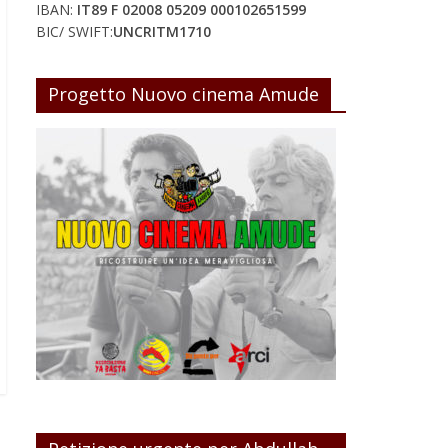
IBAN:
IT89 F 02008 05209 000102651599
BIC/ SWIFT:
UNCRITM1710
Progetto Nuovo cinema Amude