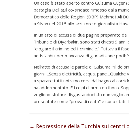
Un caso è stato aperto contro Gülsuma Güçer (6
battaglia Delila),il co-sindaco rimosso dalla muni
Democratico delle Regioni (DBP) Mehmet Ali Düns
a Silvan nel 2015 allo scrittore e giornalista Has
In un atto di accusa di due pagine preparato dall
Tribunale di Diyarbakir, sono stati chiesti 9 ann
“elogiare il crimine ed il criminale.” Tuttavia il 
ad Istanbul per mancanza di giurisdizione pocihè 
Nell’atto di accusa le parole di Gülsuma: “Il dolor
giorni …Senza elettricità, acqua, pane…Qualche 
a sparare tutti noi simo corsi dal bagno al corri
ha addormentato. E i colpi di arma da fuoco. Sopp
vogliono sfollare disgustandoci…Io non voglio a
presentate come “prova di reato” e sono stati chi
←
Repressione della Turchia sui centri c