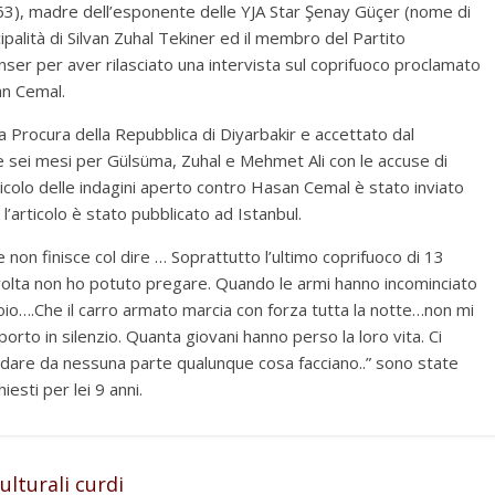
3), madre dell’esponente delle YJA Star Şenay Güçer (nome di
cipalità di Silvan Zuhal Tekiner ed il membro del Partito
er per aver rilasciato una intervista sul coprifuoco proclamato
an Cemal.
a Procura della Repubblica di Diyarbakir e accettato dal
i e sei mesi per Gülsüma, Zuhal e Mehmet Ali con le accuse di
fascicolo delle indagini aperto contro Hasan Cemal è stato inviato
l’articolo è stato pubblicato ad Istanbul.
e non finisce col dire … Soprattutto l’ultimo coprifuoco di 13
volta non ho potuto pregare. Quando le armi hanno incominciato
doio….Che il carro armato marcia con forza tutta la notte…non mi
orto in silenzio. Quanta giovani hanno perso la loro vita. Ci
ndare da nessuna parte qualunque cosa facciano..” sono state
esti per lei 9 anni.
ulturali curdi