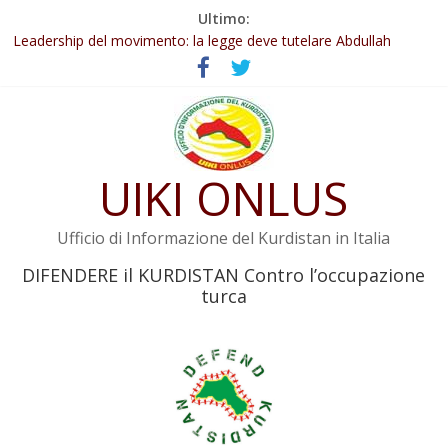
Salta
Ultimo:
Abdullah Öcalan: Le legge negativa deve essere trasformata in
al
legge positiva
contenuto
Leadership del movimento: la legge deve tutelare Abdullah
Öcalan e l’intero movimento
Commissione donne del KNK: Şengal è di nuovo sotto minaccia
Non tenere conto della situazione di Rêber Apo ostacolerebbe
l’attuazione della legge
UIKI ONLUS
Il KNK chiede un’azione internazionale contro i crimini di guerra
dell’Iran
Ufficio di Informazione del Kurdistan in Italia
DIFENDERE il KURDISTAN Contro l’occupazione
turca