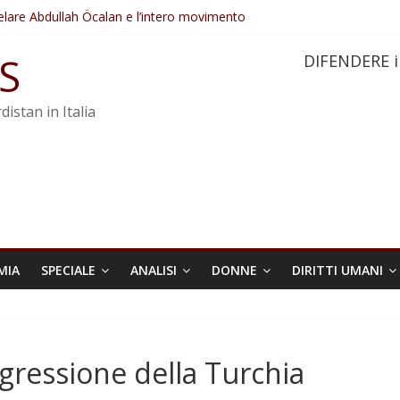
elare Abdullah Öcalan e l’intero movimento
ovo sotto minaccia
po ostacolerebbe l’attuazione della legge
S
DIFENDERE i
 crimini di guerra dell’Iran
re trasformata in legge positiva
distan in Italia
MIA
SPECIALE
ANALISI
DONNE
DIRITTI UMANI
gressione della Turchia