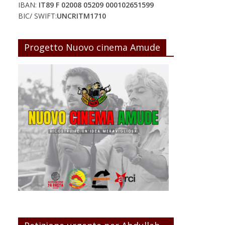
IBAN:
IT89 F 02008 05209 000102651599
BIC/ SWIFT:
UNCRITM1710
Progetto Nuovo cinema Amude