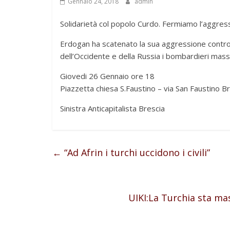
Gennaio 24, 2018
admin
Solidarietà col popolo Curdo. Fermiamo l’aggress
Erdogan ha scatenato la sua aggressione contro il
dell’Occidente e della Russia i bombardieri ma
Giovedi 26 Gennaio ore 18
Piazzetta chiesa S.Faustino – via San Faustino B
Sinistra Anticapitalista Brescia
←
“Ad Afrin i turchi uccidono i civili”
UIKI:La Turchia sta mas