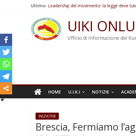
Salta
Ultimo:
Leadership del movimento: la legge deve tut
al
Commissione donne del KNK: Şengal è di nu
contenuto
Non tenere conto della situazione di Rêber A
UIKI ONLU
Il KNK chiede un’azione internazionale contro i
Abdullah Öcalan: Le legge negativa deve esse
Ufficio di Informazione del Kur
HOME
U.I.K.I
NOTIZIE
ACADE
INIZIATIVE
Brescia, Fermiamo l’ag