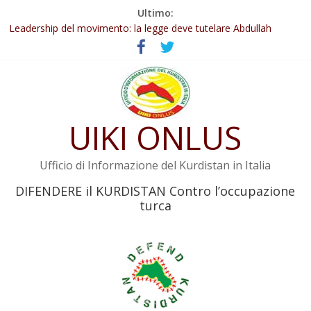
Salta
Ultimo:
Abdullah Öcalan: Le legge negativa deve essere trasformata in
al
legge positiva
contenuto
Leadership del movimento: la legge deve tutelare Abdullah
Öcalan e l’intero movimento
Commissione donne del KNK: Şengal è di nuovo sotto minaccia
Non tenere conto della situazione di Rêber Apo ostacolerebbe
l’attuazione della legge
Il KNK chiede un’azione internazionale contro i crimini di guerra
UIKI ONLUS
dell’Iran
Ufficio di Informazione del Kurdistan in Italia
DIFENDERE il KURDISTAN Contro l’occupazione
turca