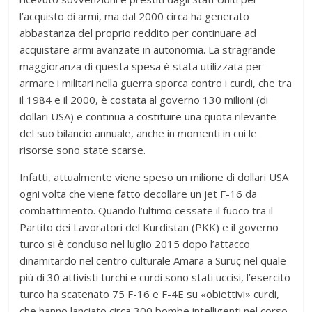
l’acquisto di armi, ma dal 2000 circa ha generato
abbastanza del proprio reddito per continuare ad
acquistare armi avanzate in autonomia. La stragrande
maggioranza di questa spesa è stata utilizzata per
armare i militari nella guerra sporca contro i curdi, che tra
il 1984 e il 2000, è costata al governo 130 milioni (di
dollari USA) e continua a costituire una quota rilevante
del suo bilancio annuale, anche in momenti in cui le
risorse sono state scarse.
Infatti, attualmente viene speso un milione di dollari USA
ogni volta che viene fatto decollare un jet F-16 da
combattimento. Quando l’ultimo cessate il fuoco tra il
Partito dei Lavoratori del Kurdistan (PKK) e il governo
turco si è concluso nel luglio 2015 dopo l’attacco
dinamitardo nel centro culturale Amara a Suruç nel quale
più di 30 attivisti turchi e curdi sono stati uccisi, l’esercito
turco ha scatenato 75 F-16 e F-4E su «obiettivi» curdi,
che hanno lanciato circa 300 bombe intelligenti nel corso