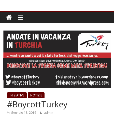
INIZIATIVE
NOTIZIE
#BoycottTurkey
Gennaio 18, 2016
admin