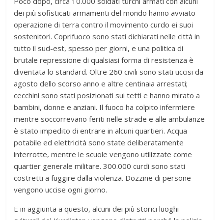
Poco dopo, circa 10.000 soldati turchi armati con alcuni
dei più sofisticati armamenti del mondo hanno avviato
operazione di terra contro il movimento curdo ei suoi
sostenitori. Coprifuoco sono stati dichiarati nelle città in
tutto il sud-est, spesso per giorni, e una politica di
brutale repressione di qualsiasi forma di resistenza è
diventata lo standard. Oltre 260 civili sono stati uccisi da
agosto dello scorso anno e altre centinaia arrestati;
cecchini sono stati posizionati sui tetti e hanno mirato a
bambini, donne e anziani. Il fuoco ha colpito infermiere
mentre soccorrevano feriti nelle strade e alle ambulanze
è stato impedito di entrare in alcuni quartieri. Acqua
potabile ed elettricità sono state deliberatamente
interrotte, mentre le scuole vengono utilizzate come
quartier generale militare. 300.000 curdi sono stati
costretti a fuggire dalla violenza. Dozzine di persone
vengono uccise ogni giorno.
E in aggiunta a questo, alcuni dei più storici luoghi