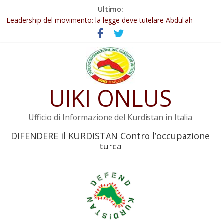
Salta
Ultimo:
Abdullah Öcalan: Le legge negativa deve essere trasformata in
al
legge positiva
contenuto
Leadership del movimento: la legge deve tutelare Abdullah
Öcalan e l’intero movimento
Commissione donne del KNK: Şengal è di nuovo sotto minaccia
Non tenere conto della situazione di Rêber Apo ostacolerebbe
l’attuazione della legge
UIKI ONLUS
Il KNK chiede un’azione internazionale contro i crimini di guerra
dell’Iran
Ufficio di Informazione del Kurdistan in Italia
DIFENDERE il KURDISTAN Contro l’occupazione
turca