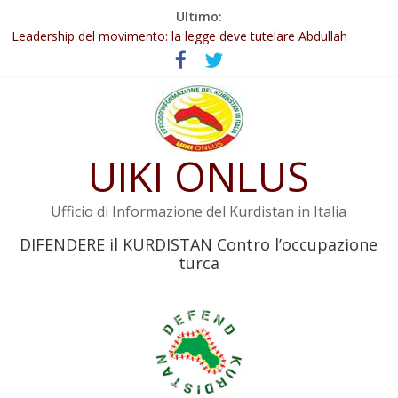
Salta
Ultimo:
Abdullah Öcalan: Le legge negativa deve essere trasformata in
al
legge positiva
contenuto
Leadership del movimento: la legge deve tutelare Abdullah
Öcalan e l’intero movimento
Commissione donne del KNK: Şengal è di nuovo sotto minaccia
Non tenere conto della situazione di Rêber Apo ostacolerebbe
l’attuazione della legge
UIKI ONLUS
Il KNK chiede un’azione internazionale contro i crimini di guerra
dell’Iran
Ufficio di Informazione del Kurdistan in Italia
DIFENDERE il KURDISTAN Contro l’occupazione
turca