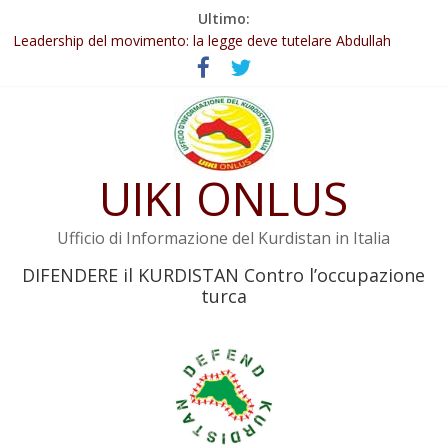
Salta
Ultimo:
Abdullah Öcalan: Le legge negativa deve essere trasformata in
al
legge positiva
contenuto
Leadership del movimento: la legge deve tutelare Abdullah
Öcalan e l’intero movimento
Commissione donne del KNK: Şengal è di nuovo sotto minaccia
Non tenere conto della situazione di Rêber Apo ostacolerebbe
l’attuazione della legge
Il KNK chiede un’azione internazionale contro i crimini di guerra
UIKI ONLUS
dell’Iran
Ufficio di Informazione del Kurdistan in Italia
DIFENDERE il KURDISTAN Contro l’occupazione
turca