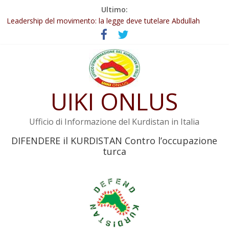
Salta
Ultimo:
Abdullah Öcalan: Le legge negativa deve essere trasformata in
al
legge positiva
contenuto
Leadership del movimento: la legge deve tutelare Abdullah
Öcalan e l’intero movimento
Commissione donne del KNK: Şengal è di nuovo sotto minaccia
Non tenere conto della situazione di Rêber Apo ostacolerebbe
l’attuazione della legge
Il KNK chiede un’azione internazionale contro i crimini di guerra
UIKI ONLUS
dell’Iran
Ufficio di Informazione del Kurdistan in Italia
DIFENDERE il KURDISTAN Contro l’occupazione
turca