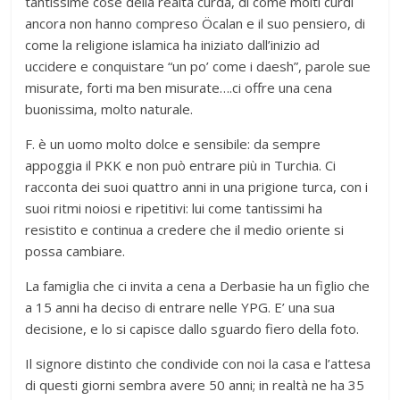
tantissime cose della realtà curda, di come molti curdi
ancora non hanno compreso Öcalan e il suo pensiero, di
come la religione islamica ha iniziato dall’inizio ad
uccidere e conquistare “un po’ come i daesh”, parole sue
misurate, forti ma ben misurate….ci offre una cena
buonissima, molto naturale.
F. è un uomo molto dolce e sensibile: da sempre
appoggia il PKK e non può entrare più in Turchia. Ci
racconta dei suoi quattro anni in una prigione turca, con i
suoi ritmi noiosi e ripetitivi: lui come tantissimi ha
resistito e continua a credere che il medio oriente si
possa cambiare.
La famiglia che ci invita a cena a Derbasie ha un figlio che
a 15 anni ha deciso di entrare nelle YPG. E’ una sua
decisione, e lo si capisce dallo sguardo fiero della foto.
Il signore distinto che condivide con noi la casa e l’attesa
di questi giorni sembra avere 50 anni; in realtà ne ha 35