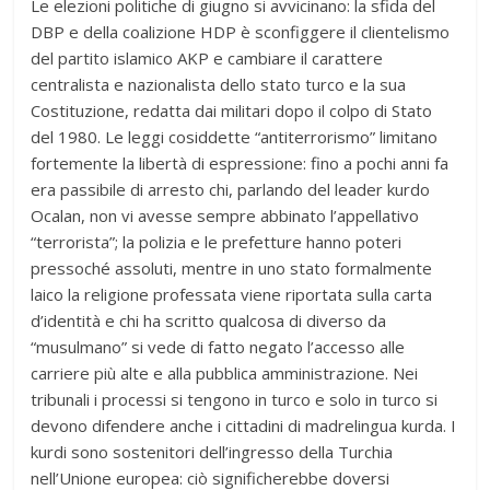
Le elezioni politiche di giugno si avvicinano: la sfida del
DBP e della coalizione HDP è sconfiggere il clientelismo
del partito islamico AKP e cambiare il carattere
centralista e nazionalista dello stato turco e la sua
Costituzione, redatta dai militari dopo il colpo di Stato
del 1980. Le leggi cosiddette “antiterrorismo” limitano
fortemente la libertà di espressione: fino a pochi anni fa
era passibile di arresto chi, parlando del leader kurdo
Ocalan, non vi avesse sempre abbinato l’appellativo
“terrorista”; la polizia e le prefetture hanno poteri
pressoché assoluti, mentre in uno stato formalmente
laico la religione professata viene riportata sulla carta
d’identità e chi ha scritto qualcosa di diverso da
“musulmano” si vede di fatto negato l’accesso alle
carriere più alte e alla pubblica amministrazione. Nei
tribunali i processi si tengono in turco e solo in turco si
devono difendere anche i cittadini di madrelingua kurda. I
kurdi sono sostenitori dell’ingresso della Turchia
nell’Unione europea: ciò significherebbe doversi