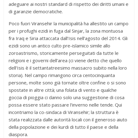
adeguare ai nostri standard di rispetto dei diritti umani e
di garanzie democratiche.
Poco fuori Viransehir la municipalità ha allestito un campo
per i profughi ezidi in fuga dal Sinjar, la zona montuosa
fra Iraq e Siria attaccata dall’Isis nell’agosto del 2014. Gli
ezidi sono un antico culto pre-islamico simile allo
zoroastrismo, storicamente perseguitati da tutte le
religioni e i governi dell’area (ci viene detto che quello
dell’Isis è il settantatreesimo massacro subito nella loro
storia). Nel campo rimangono circa centocinquanta
persone, molte sono già tornate oltre confine o si sono
spostate in altre città; una folata di vento e qualche
goccia di pioggia ci danno solo una suggestione di cosa
possa essere stato passare l’inverno nelle tende. Qui
incontriamo la co-sindaca di Viransehir; la struttura è
stata realizzata dalle autorità locali con il generoso aiuto
della popolazione e dei kurdi di tutto il paese e della
diaspora.