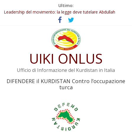
Salta
Ultimo:
Abdullah Öcalan: Le legge negativa deve essere trasformata in
al
legge positiva
contenuto
Leadership del movimento: la legge deve tutelare Abdullah
Öcalan e l’intero movimento
Commissione donne del KNK: Şengal è di nuovo sotto minaccia
Non tenere conto della situazione di Rêber Apo ostacolerebbe
l’attuazione della legge
UIKI ONLUS
Il KNK chiede un’azione internazionale contro i crimini di guerra
dell’Iran
Ufficio di Informazione del Kurdistan in Italia
DIFENDERE il KURDISTAN Contro l’occupazione
turca