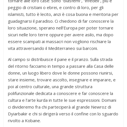
tornare alle loro case: sono “blasfemi”, “infedeli”, più e
peggio di cristiani o ebrei, e contro di loro, per gli
islamisti, tutto è lecito, anzi è cosa buona e meritoria per
guadagnarsi il paradiso. Ci chiedono di far conoscere la
loro situazione, sperano nell’Europa per poter tornare
sicuri nelle loro terre oppure per avere asilo, ma dopo
essere scampati ai massacri non vogliono rischiare la
vita attraversando il Mediterraneo sui barconi.
Al campo si distribuisce il pane e il pranzo. Sulla strada
del ritorno facciamo in tempo a passare alla Casa delle
donne, un luogo libero dove le donne possono riunirsi,
stare insieme, trovare ascolto, insegnare e imparare, e
poi al centro culturale, una grande struttura
polifunzionale dedicata a conoscere e far conoscere la
cultura e l’arte kurda in tutte le sue espressioni. Domani
ci divideremo fra chi parteciperà al grande Newroz di
Dyiarbakir e chi si dirigerà verso il confine con lo sguardo
rivolto a Kobane.