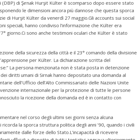
ni (DBP) di Şırnak Hurşit Külter è scomparso dopo essere stato
 esponendo le dimensioni ancora più dannose che questa sporca
ie di Hurşit Külter da venerdì 27 maggio.Gli accounts sui social
ioni speciali, hanno condiviso l’informazione che Külter era
77° giorno.Ci sono anche testimoni oculari che Külter è stato
irezione della sicurezza della città e il 23° comando della divisione
’apprensione per Külter. La dichiarazione scritta del
frase:” La persona menzionata non è stata posta in detenzione
e dei diritti umani di Sirnak hanno depositato una domanda al
ntarie dell’Ufficio dell’Alto Commissariato delle Nazioni Unite
nvenzione internazionale per la protezione di tutte le persone
conosciuto la ricezione della domanda ed è in contatto con
umentare nel corso degli ultimi sei giorni senza alcuna
icorda la sporca struttura politica degli anni ’90, quando i civili
iamente dalle forze dello Stato.L’incapacità di ricevere
fonti ufficiali a dispetto di tutti i tentativi aggrava ulteriormente