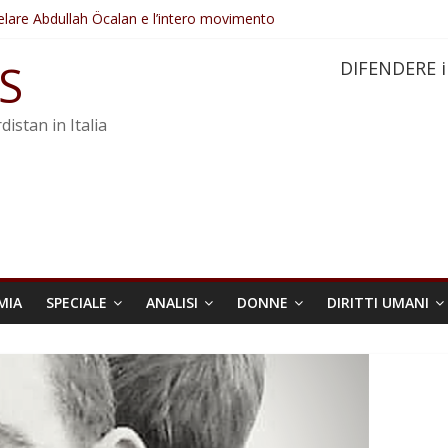
elare Abdullah Öcalan e l’intero movimento
ovo sotto minaccia
po ostacolerebbe l’attuazione della legge
S
DIFENDERE i
 crimini di guerra dell’Iran
re trasformata in legge positiva
distan in Italia
MIA
SPECIALE
ANALISI
DONNE
DIRITTI UMANI