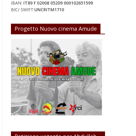
IBAN:
IT89 F 02008 05209 000102651599
BIC/ SWIFT:
UNCRITM1710
Progetto Nuovo cinema Amude