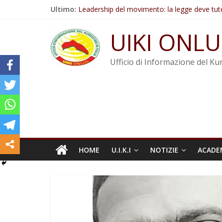
Salta
Ultimo:
Leadership del movimento: la legge deve tut
al
Commissione donne del KNK: Şengal è di nu
contenuto
Non tenere conto della situazione di Rêber A
UIKI ONLU
Il KNK chiede un’azione internazionale contro i
Abdullah Öcalan: Le legge negativa deve esse
Ufficio di Informazione del Kur
HOME
U.I.K.I
NOTIZIE
ACADE