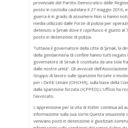
provinciale del Partito Democratico delle Regio
posto in custodia cautelare il 27 maggio 2016,
guerra è in grado di assumere.Non si hanno notiz
media utilizzati dalle Forze di polizia per operaz
detenuto a Şırnak dove il coprifuoco è giunto al 
posto in detenzione di polizia.
Tuttavia il governatore della città di Şırnak, la d
della gendarmeria di confine hanno tutti negato l
governatore di Sirnak è costituita da una sola 
dalle nostre unità”. Gli avvocati dell’Associazion
Gruppo di lavoro sulle sparizioni forzate o involo
per i Diritti Umani (OHCHR), sulla base della Co
dalla sparizione forzata (ICPPED).L’Ufficio ha ri
l’avvocato.
L’apprensione per la vita di Külter continua ad a
informazione sulla sua sorte.Questa situazione ci r
venivano posti in detenzione e giustiziati sommar
informazioni sulle condizioni del signor Külter da 