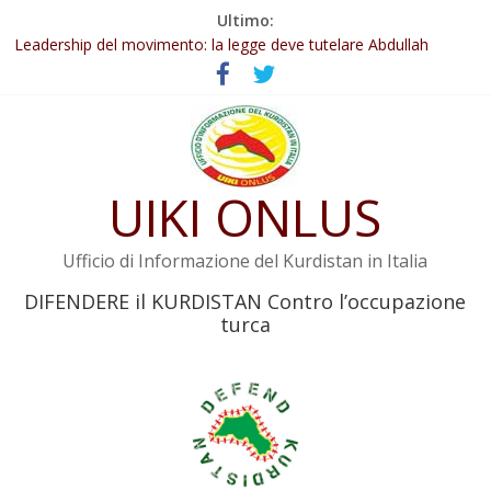
Salta
Ultimo:
Abdullah Öcalan: Le legge negativa deve essere trasformata in
al
legge positiva
contenuto
Leadership del movimento: la legge deve tutelare Abdullah
Öcalan e l’intero movimento
Commissione donne del KNK: Şengal è di nuovo sotto minaccia
Non tenere conto della situazione di Rêber Apo ostacolerebbe
l’attuazione della legge
UIKI ONLUS
Il KNK chiede un’azione internazionale contro i crimini di guerra
dell’Iran
Ufficio di Informazione del Kurdistan in Italia
DIFENDERE il KURDISTAN Contro l’occupazione
turca