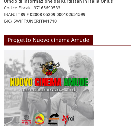
Ufficio di Informazione del Kurdistan In Italia Onlus
Codice Fiscale: 97165690583
IBAN:
IT89 F 02008 05209 000102651599
BIC/ SWIFT:
UNCRITM1710
Progetto Nuovo cinema Amude