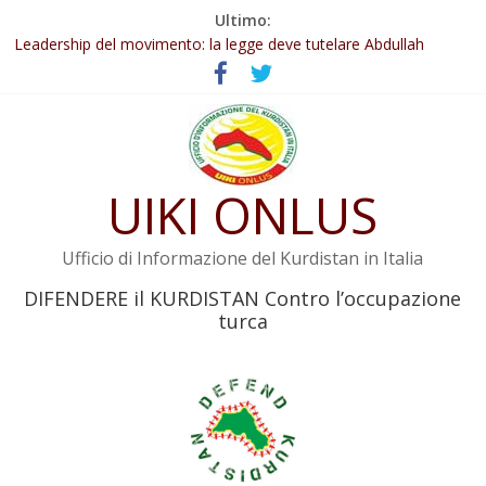
Salta
Ultimo:
Abdullah Öcalan: Le legge negativa deve essere trasformata in
al
legge positiva
contenuto
Leadership del movimento: la legge deve tutelare Abdullah
Öcalan e l’intero movimento
Commissione donne del KNK: Şengal è di nuovo sotto minaccia
Non tenere conto della situazione di Rêber Apo ostacolerebbe
l’attuazione della legge
UIKI ONLUS
Il KNK chiede un’azione internazionale contro i crimini di guerra
dell’Iran
Ufficio di Informazione del Kurdistan in Italia
DIFENDERE il KURDISTAN Contro l’occupazione
turca