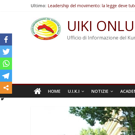
Salta
Ultimo:
Leadership del movimento: la legge deve tut
al
Commissione donne del KNK: Şengal è di nu
contenuto
Non tenere conto della situazione di Rêber A
UIKI ONLU
Il KNK chiede un’azione internazionale contro i
Abdullah Öcalan: Le legge negativa deve esse
Ufficio di Informazione del Kur
HOME
U.I.K.I
NOTIZIE
ACADE