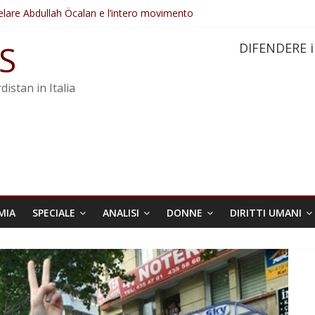
elare Abdullah Öcalan e l’intero movimento
ovo sotto minaccia
po ostacolerebbe l’attuazione della legge
S
DIFENDERE i
 crimini di guerra dell’Iran
re trasformata in legge positiva
distan in Italia
MIA
SPECIALE
ANALISI
DONNE
DIRITTI UMANI