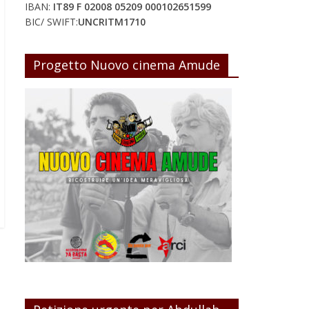
IBAN:
IT89 F 02008 05209 000102651599
BIC/ SWIFT:
UNCRITM1710
Progetto Nuovo cinema Amude