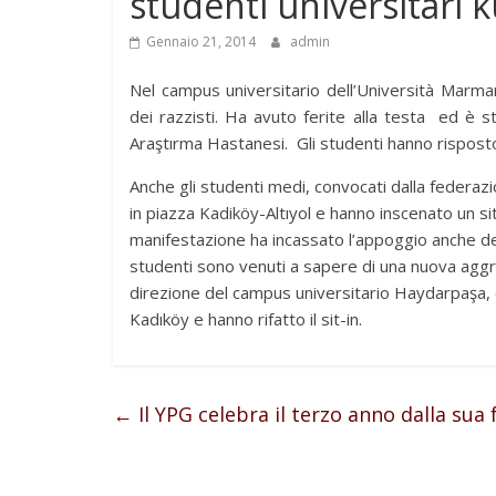
studenti universitari k
Gennaio 21, 2014
admin
Nel campus universitario dell’Università Marma
dei razzisti. Ha avuto ferite alla testa ed è 
Araştırma Hastanesi. Gli studenti hanno risposto
Anche gli studenti medi, convocati dalla federaz
in piazza Kadiköy-Altıyol e hanno inscenato un sit-
manifestazione ha incassato l’appoggio anche de
studenti sono venuti a sapere di una nuova aggre
direzione del campus universitario Haydarpaşa, e
Kadıköy e hanno rifatto il sit-in.
←
Il YPG celebra il terzo anno dalla sua