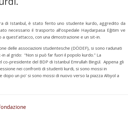
urdi.
ra di Istanbul, è stato ferito uno studente kurdo, aggredito da
stato necessario il trasporto all’ospedale Haydarpasa Eğitim ve
 a quest’attacco, con una dimostrazione e un sit-in.
ione delle associazioni studentesche (DÖDEF), si sono radunati
in al grido: “Non si può far fuori il popolo kurdo.” La
l co-presidente del BDP di Istanbul Emrullah Bingül. Appena gli
ssione nei confronti di studenti kurdi, si sono mossi in
 dopo un po’ si sono mossi di nuovo verso la piazza Altıyol a
 fondazione