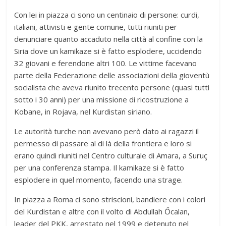
Con lei in piazza ci sono un centinaio di persone: curdi,
italiani, attivisti e gente comune, tutti riuniti per
denunciare quanto accaduto nella città al confine con la
Siria dove un kamikaze si è fatto esplodere, uccidendo
32 giovani e ferendone altri 100. Le vittime facevano
parte della Federazione delle associazioni della gioventù
socialista che aveva riunito trecento persone (quasi tutti
sotto i 30 anni) per una missione di ricostruzione a
Kobane, in Rojava, nel Kurdistan siriano.
Le autorità turche non avevano però dato ai ragazzi il
permesso di passare al di là della frontiera e loro si
erano quindi riuniti nel Centro culturale di Amara, a Suruç
per una conferenza stampa. Il kamikaze si è fatto
esplodere in quel momento, facendo una strage.
In piazza a Roma ci sono striscioni, bandiere con i colori
del Kurdistan e altre con il volto di Abdullah Őcalan,
leader del PKK, arrestato nel 1999 e detenuto nel