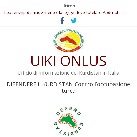
Salta
Ultimo:
al
Abdullah Öcalan: Le legge negativa deve essere trasformata in
contenuto
legge positiva
Leadership del movimento: la legge deve tutelare Abdullah
Öcalan e l’intero movimento
Commissione donne del KNK: Şengal è di nuovo sotto minaccia
Non tenere conto della situazione di Rêber Apo ostacolerebbe
l’attuazione della legge
UIKI ONLUS
Il KNK chiede un’azione internazionale contro i crimini di guerra
dell’Iran
Ufficio di Informazione del Kurdistan in Italia
DIFENDERE il KURDISTAN Contro l’occupazione
turca