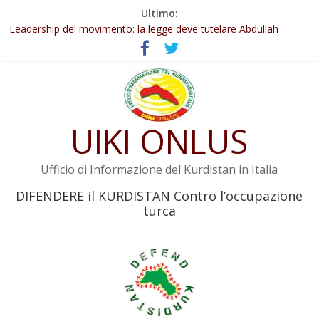
Salta
Ultimo:
Abdullah Öcalan: Le legge negativa deve essere trasformata in
al
legge positiva
contenuto
Leadership del movimento: la legge deve tutelare Abdullah
Öcalan e l’intero movimento
Commissione donne del KNK: Şengal è di nuovo sotto minaccia
Non tenere conto della situazione di Rêber Apo ostacolerebbe
l’attuazione della legge
UIKI ONLUS
Il KNK chiede un’azione internazionale contro i crimini di guerra
dell’Iran
Ufficio di Informazione del Kurdistan in Italia
DIFENDERE il KURDISTAN Contro l’occupazione
turca