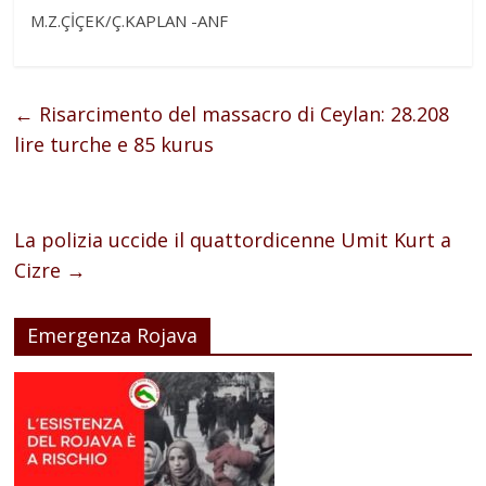
M.Z.ÇİÇEK/Ç.KAPLAN -ANF
←
Risarcimento del massacro di Ceylan: 28.208
lire turche e 85 kurus
La polizia uccide il quattordicenne Umit Kurt a
Cizre
→
Emergenza Rojava