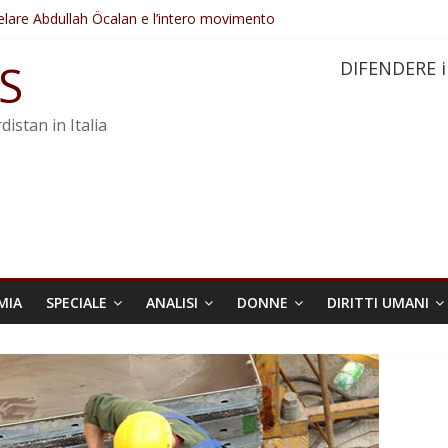
elare Abdullah Öcalan e l’intero movimento
ovo sotto minaccia
po ostacolerebbe l’attuazione della legge
S
DIFENDERE i
 crimini di guerra dell’Iran
re trasformata in legge positiva
distan in Italia
MIA
SPECIALE
ANALISI
DONNE
DIRITTI UMANI