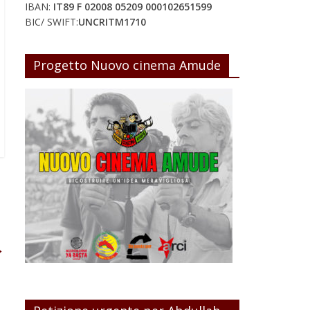
IBAN:
IT89 F 02008 05209 000102651599
BIC/ SWIFT:
UNCRITM1710
Progetto Nuovo cinema Amude
→