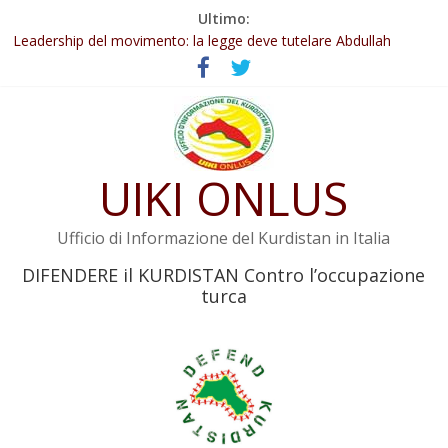
Salta
Ultimo:
Abdullah Öcalan: Le legge negativa deve essere trasformata in
al
legge positiva
contenuto
Leadership del movimento: la legge deve tutelare Abdullah
Öcalan e l’intero movimento
Commissione donne del KNK: Şengal è di nuovo sotto minaccia
Non tenere conto della situazione di Rêber Apo ostacolerebbe
l’attuazione della legge
UIKI ONLUS
Il KNK chiede un’azione internazionale contro i crimini di guerra
dell’Iran
Ufficio di Informazione del Kurdistan in Italia
DIFENDERE il KURDISTAN Contro l’occupazione
turca