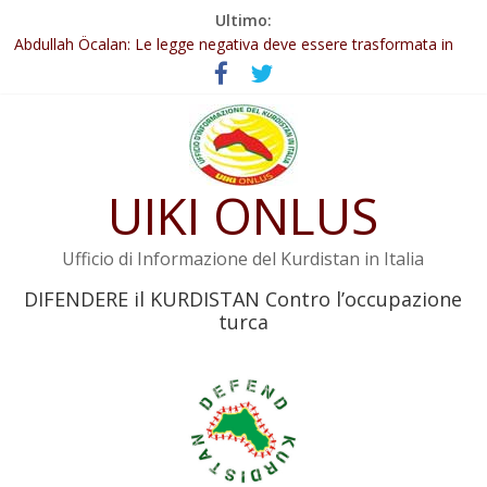
Salta
Ultimo:
Il KNK chiede un’azione internazionale contro i crimini di guerra
al
dell’Iran
contenuto
Abdullah Öcalan: Le legge negativa deve essere trasformata in
legge positiva
Inizia la seconda fase del processo
Commissione donne del KNK: Şengal è di nuovo sotto minaccia
Non tenere conto della situazione di Rêber Apo ostacolerebbe
l’attuazione della legge
UIKI ONLUS
Ufficio di Informazione del Kurdistan in Italia
DIFENDERE il KURDISTAN Contro l’occupazione
turca