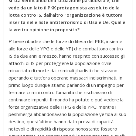
Si sta verificando una situazione paradossale, che
vede da un lato il PKK protagonista assoluto della
lotta contro IS, dall’altro l’organizzazione è tuttora
inserita nelle liste antiterrorismo di Usa e Ue. Qual è
la vostra opinione in proposito?
E’ bene ribadire che le forze di difesa del PKK, insieme
alle forze delle YPG e delle YPJ che combattono contro
IS da due anni e mezzo, hanno respinto con successo gli
attacchi di IS per proteggere la popolazione civile
minacciata di morte dai criminali jihadisti che stavano
operando e tutt’ora operano massacri indiscriminati. In
primo luogo dunque stiamo parlando di un impegno per
fermare crimini contro l’umanità che rischiavano di
continuare impuniti. Il mondo ha potuto e può vedere la
forza organizzativa delle HPG e delle YPG: mentre i
peshmerga abbandonavano la popolazione yezida al suo
destino, quest’ultime hanno dato prova di capacità
notevoli e di rapidità di risposta nonostante fossero
equipaggiate con armamenti più leggeri rispetto a quelli