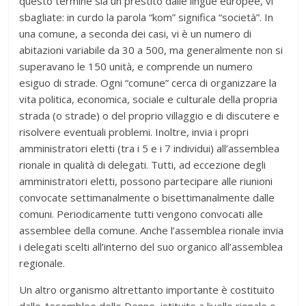
questo termine sia un prestito dalle lingue europee, vi
sbagliate: in curdo la parola “kom” significa “società”. In
una comune, a seconda dei casi, vi è un numero di
abitazioni variabile da 30 a 500, ma generalmente non si
superavano le 150 unità, e comprende un numero
esiguo di strade. Ogni “comune” cerca di organizzare la
vita politica, economica, sociale e culturale della propria
strada (o strade) o del proprio villaggio e di discutere e
risolvere eventuali problemi. Inoltre, invia i propri
amministratori eletti (tra i 5 e i 7 individui) all’assemblea
rionale in qualità di delegati. Tutti, ad eccezione degli
amministratori eletti, possono partecipare alle riunioni
convocate settimanalmente o bisettimanalmente dalle
comuni. Periodicamente tutti vengono convocati alle
assemblee della comune. Anche l’assemblea rionale invia
i delegati scelti all’interno del suo organico all’assemblea
regionale.
Un altro organismo altrettanto importante è costituito
dalle Assemblee delle Donne, istituite a livello rionale o