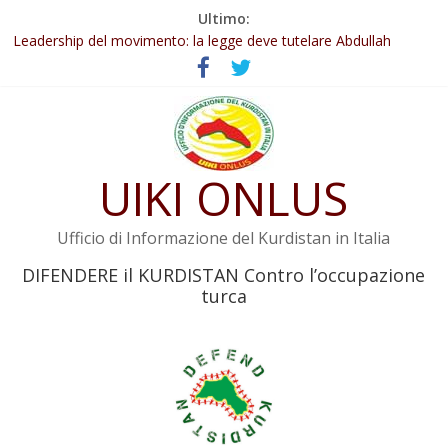
Salta
Ultimo:
Abdullah Öcalan: Le legge negativa deve essere trasformata in
al
legge positiva
contenuto
Leadership del movimento: la legge deve tutelare Abdullah
Öcalan e l’intero movimento
Commissione donne del KNK: Şengal è di nuovo sotto minaccia
Non tenere conto della situazione di Rêber Apo ostacolerebbe
l’attuazione della legge
UIKI ONLUS
Il KNK chiede un’azione internazionale contro i crimini di guerra
dell’Iran
Ufficio di Informazione del Kurdistan in Italia
DIFENDERE il KURDISTAN Contro l’occupazione
turca