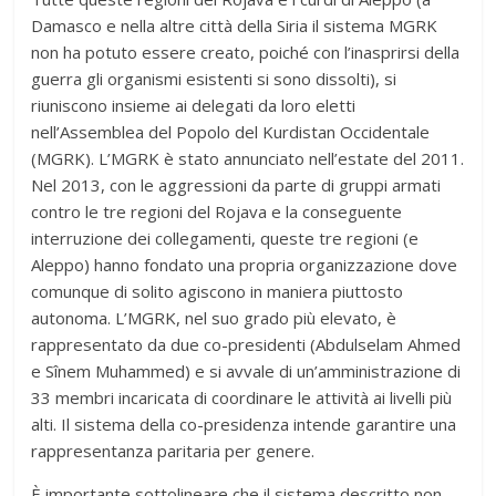
Damasco e nella altre città della Siria il sistema MGRK
non ha potuto essere creato, poiché con l’inasprirsi della
guerra gli organismi esistenti si sono dissolti), si
riuniscono insieme ai delegati da loro eletti
nell’Assemblea del Popolo del Kurdistan Occidentale
(MGRK). L’MGRK è stato annunciato nell’estate del 2011.
Nel 2013, con le aggressioni da parte di gruppi armati
contro le tre regioni del Rojava e la conseguente
interruzione dei collegamenti, queste tre regioni (e
Aleppo) hanno fondato una propria organizzazione dove
comunque di solito agiscono in maniera piuttosto
autonoma. L’MGRK, nel suo grado più elevato, è
rappresentato da due co-presidenti (Abdulselam Ahmed
e Sînem Muhammed) e si avvale di un’amministrazione di
33 membri incaricata di coordinare le attività ai livelli più
alti. Il sistema della co-presidenza intende garantire una
rappresentanza paritaria per genere.
È importante sottolineare che il sistema descritto non