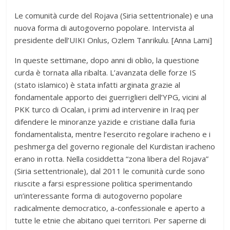
Le comunità curde del Rojava (Siria settentrionale) e una
nuova forma di autogoverno popolare. Intervista al
presidente dell’UIKI Onlus, Ozlem Tanrikulu. [Anna Lami]
In queste settimane, dopo anni di oblio, la questione
curda è tornata alla ribalta. L’avanzata delle forze IS
(stato islamico) è stata infatti arginata grazie al
fondamentale apporto dei guerriglieri dell’YPG, vicini al
PKK turco di Ocalan, i primi ad intervenire in Iraq per
difendere le minoranze yazide e cristiane dalla furia
fondamentalista, mentre l’esercito regolare iracheno e i
peshmerga del governo regionale del Kurdistan iracheno
erano in rotta. Nella cosiddetta “zona libera del Rojava”
(Siria settentrionale), dal 2011 le comunità curde sono
riuscite a farsi espressione politica sperimentando
un’interessante forma di autogoverno popolare
radicalmente democratico, a-confessionale e aperto a
tutte le etnie che abitano quei territori. Per saperne di