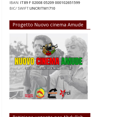
IBAN:
IT89 F 02008 05209 000102651599
BIC/ SWIFT:
UNCRITM1710
Progetto Nuovo cinema Amude