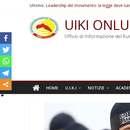
Salta
Ultimo:
Leadership del movimento: la legge deve tut
al
Commissione donne del KNK: Şengal è di nu
contenuto
Non tenere conto della situazione di Rêber A
UIKI ONLU
Il KNK chiede un’azione internazionale contro i
Abdullah Öcalan: Le legge negativa deve esse
Ufficio di Informazione del Kur
HOME
U.I.K.I
NOTIZIE
ACADE