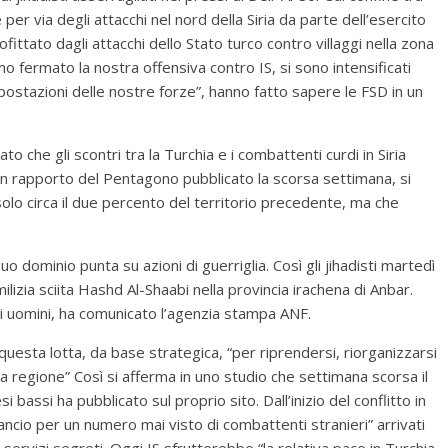
 per via degli attacchi nel nord della Siria da parte dell’esercito
rofittato dagli attacchi dello Stato turco contro villaggi nella zona
 fermato la nostra offensiva contro IS, si sono intensificati
e postazioni delle nostre forze”, hanno fatto sapere le FSD in un
o che gli scontri tra la Turchia e i combattenti curdi in Siria
un rapporto del Pentagono pubblicato la scorsa settimana, si
solo circa il due percento del territorio precedente, ma che
l suo dominio punta su azioni di guerriglia. Così gli jihadisti martedì
lizia sciita Hashd Al-Shaabi nella provincia irachena di Anbar.
uoi uomini, ha comunicato l’agenzia stampa ANF.
questa lotta, da base strategica, “per riprendersi, riorganizzarsi
la regione” Così si afferma in uno studio che settimana scorsa il
 bassi ha pubblicato sul proprio sito. Dall’inizio del conflitto in
lancio per un numero mai visto di combattenti stranieri” arrivati
i servizi segreti. Oggi IS sfrutterebbe “la relativa pace in Turchia