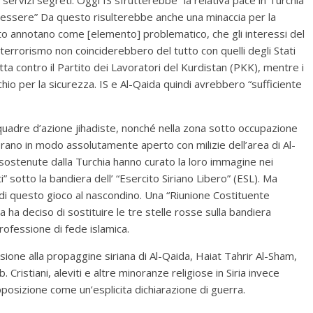
in essere” Da questo risulterebbe anche una minaccia per la
sito annotano come [elemento] problematico, che gli interessi del
 terrorismo non coinciderebbero del tutto con quelli degli Stati
otta contro il Partito dei Lavoratori del Kurdistan (PKK), mentre i
chio per la sicurezza. IS e Al-Qaida quindi avrebbero “sufficiente
e squadre d’azione jihadiste, nonché nella zona sotto occupazione
borano in modo assolutamente aperto con milizie dell’area di Al-
ie sostenute dalla Turchia hanno curato la loro immagine nei
i” sotto la bandiera dell’ “Esercito Siriano Libero” (ESL). Ma
i di questo gioco al nascondino. Una “Riunione Costituente
a ha deciso di sostituire le tre stelle rosse sulla bandiera
rofessione di fede islamica.
one alla propaggine siriana di Al-Qaida, Haiat Tahrir Al-Sham,
Cristiani, aleviti e altre minoranze religiose in Siria invece
osizione come un’esplicita dichiarazione di guerra.