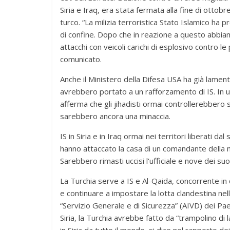
Siria e Iraq, era stata fermata alla fine di ottobre
turco. “La milizia terroristica Stato Islamico ha p
di confine. Dopo che in reazione a questo abbiamo
attacchi con veicoli carichi di esplosivo contro l
comunicato.
Anche il Ministero della Difesa USA ha già lamentat
avrebbero portato a un rafforzamento di IS. In 
afferma che gli jihadisti ormai controllerebbero 
sarebbero ancora una minaccia.
IS in Siria e in Iraq ormai nei territori liberati da
hanno attaccato la casa di un comandante della mi
Sarebbero rimasti uccisi l‘ufficiale e nove dei s
La Turchia serve a IS e Al-Qaida, concorrente in 
e continuare a impostare la lotta clandestina nel
“Servizio Generale e di Sicurezza” (AIVD) dei Paesi
Siria, la Turchia avrebbe fatto da “trampolino di 
in Siria da tutto il mondo, si dice nel rapporto de