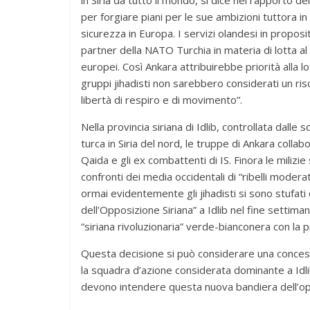
per forgiare piani per le sue ambizioni tuttora 
sicurezza in Europa. I servizi olandesi in propo
partner della NATO Turchia in materia di lotta al
europei. Così Ankara attribuirebbe priorità alla l
gruppi jihadisti non sarebbero considerati un ris
libertà di respiro e di movimento”.
Nella provincia siriana di Idlib, controllata dall
turca in Siria del nord, le truppe di Ankara colla
Qaida e gli ex combattenti di IS. Finora le miliz
confronti dei media occidentali di “ribelli moderat
ormai evidentemente gli jihadisti si sono stufat
dell’Opposizione Siriana” a Idlib nel fine settiman
“siriana rivoluzionaria” verde-bianconera con la p
Questa decisione si può considerare una concessi
la squadra d’azione considerata dominante a Idlib. 
devono intendere questa nuova bandiera dell’opp