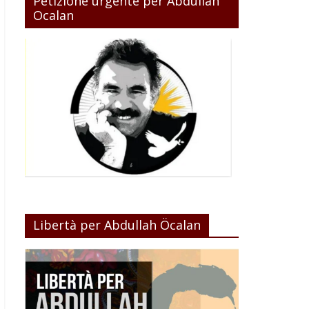
Petizione urgente per Abdullah
Ocalan
Libertà per Abdullah Öcalan