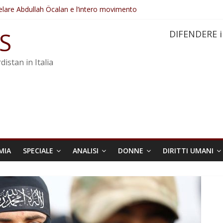
elare Abdullah Öcalan e l’intero movimento
ovo sotto minaccia
po ostacolerebbe l’attuazione della legge
S
DIFENDERE i
 crimini di guerra dell’Iran
re trasformata in legge positiva
distan in Italia
MIA
SPECIALE
ANALISI
DONNE
DIRITTI UMANI