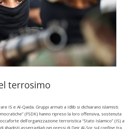
el terrosimo
re IS e Al-Qaida. Gruppi armati a Idlib si dichiarano islamisti.
Democratiche” (FSDK) hanno ripreso la loro offensiva, sostenuta
roccaforte dell’organizzazione terroristica “Stato Islamico” (IS) a
i jihadisti asserragliati nei pressi di Deir Al-Sor sul confine tra