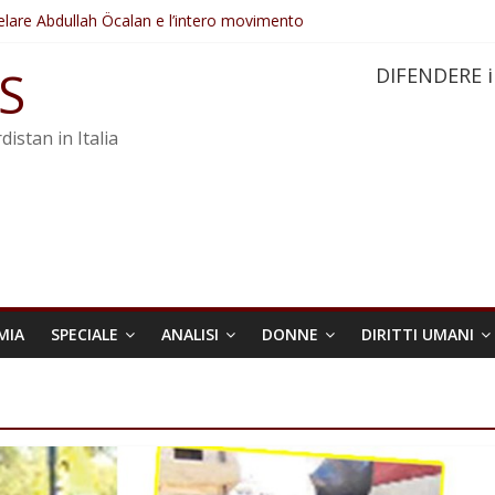
elare Abdullah Öcalan e l’intero movimento
ovo sotto minaccia
po ostacolerebbe l’attuazione della legge
S
DIFENDERE i
 crimini di guerra dell’Iran
re trasformata in legge positiva
distan in Italia
MIA
SPECIALE
ANALISI
DONNE
DIRITTI UMANI