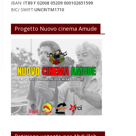
IBAN:
IT89 F 02008 05209 000102651599
BIC/ SWIFT:
UNCRITM1710
Progetto Nuovo cinema Amude