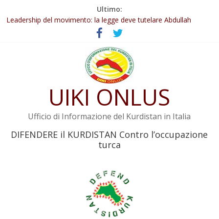
Salta
Ultimo:
al
Leadership del movimento: la legge deve tutelare Abdullah
contenuto
Öcalan e l’intero movimento
Commissione donne del KNK: Şengal è di nuovo sotto minaccia
Non tenere conto della situazione di Rêber Apo ostacolerebbe
l’attuazione della legge
Il KNK chiede un’azione internazionale contro i crimini di guerra
dell’Iran
UIKI ONLUS
Abdullah Öcalan: Le legge negativa deve essere trasformata in
legge positiva
Ufficio di Informazione del Kurdistan in Italia
DIFENDERE il KURDISTAN Contro l’occupazione
turca