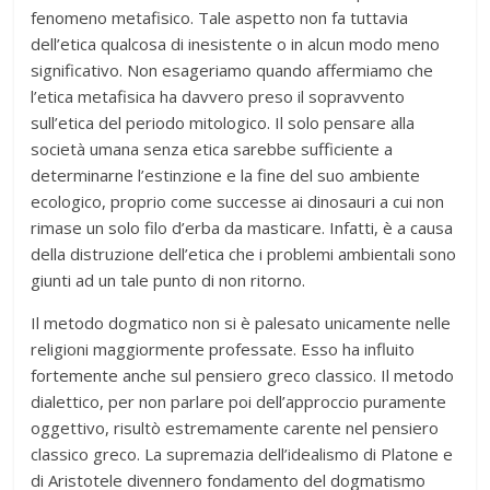
fenomeno metafisico. Tale aspetto non fa tuttavia
dell’etica qualcosa di inesistente o in alcun modo meno
significativo. Non esageriamo quando affermiamo che
l’etica metafisica ha davvero preso il sopravvento
sull’etica del periodo mitologico. Il solo pensare alla
società umana senza etica sarebbe sufficiente a
determinarne l’estinzione e la fine del suo ambiente
ecologico, proprio come successe ai dinosauri a cui non
rimase un solo filo d’erba da masticare. Infatti, è a causa
della distruzione dell’etica che i problemi ambientali sono
giunti ad un tale punto di non ritorno.
Il metodo dogmatico non si è palesato unicamente nelle
religioni maggiormente professate. Esso ha influito
fortemente anche sul pensiero greco classico. Il metodo
dialettico, per non parlare poi dell’approccio puramente
oggettivo, risultò estremamente carente nel pensiero
classico greco. La supremazia dell’idealismo di Platone e
di Aristotele divennero fondamento del dogmatismo