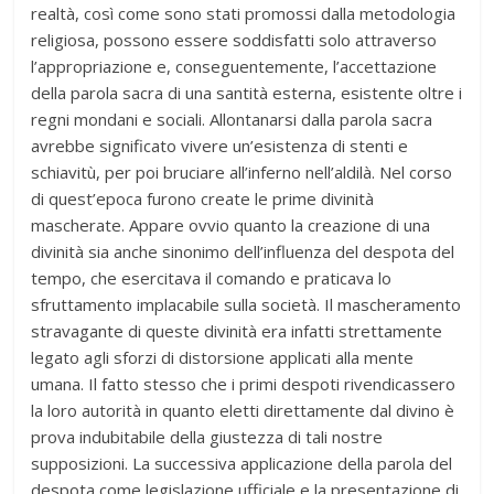
realtà, così come sono stati promossi dalla metodologia
religiosa, possono essere soddisfatti solo attraverso
l’appropriazione e, conseguentemente, l’accettazione
della parola sacra di una santità esterna, esistente oltre i
regni mondani e sociali. Allontanarsi dalla parola sacra
avrebbe significato vivere un’esistenza di stenti e
schiavitù, per poi bruciare all’inferno nell’aldilà. Nel corso
di quest’epoca furono create le prime divinità
mascherate. Appare ovvio quanto la creazione di una
divinità sia anche sinonimo dell’influenza del despota del
tempo, che esercitava il comando e praticava lo
sfruttamento implacabile sulla società. Il mascheramento
stravagante di queste divinità era infatti strettamente
legato agli sforzi di distorsione applicati alla mente
umana. Il fatto stesso che i primi despoti rivendicassero
la loro autorità in quanto eletti direttamente dal divino è
prova indubitabile della giustezza di tali nostre
supposizioni. La successiva applicazione della parola del
despota come legislazione ufficiale e la presentazione di