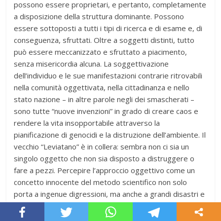
possono essere proprietari, e pertanto, completamente
a disposizione della struttura dominante. Possono
essere sottoposti a tutti i tipi di ricerca e di esame e, di
conseguenza, sfruttati. Oltre a soggetti distinti, tutto
può essere meccanizzato e sfruttato a piacimento,
senza misericordia alcuna. La soggettivazione
dell’individuo e le sue manifestazioni contrarie ritrovabili
nella comunità oggettivata, nella cittadinanza e nello
stato nazione – in altre parole negli dei smascherati –
sono tutte “nuove invenzioni” in grado di creare caos e
rendere la vita insopportabile attraverso la
pianificazione di genocidi e la distruzione dell’ambiente. Il
vecchio “Leviatano” è in collera: sembra non ci sia un
singolo oggetto che non sia disposto a distruggere o
fare a pezzi. Percepire l’approccio oggettivo come un
concetto innocente del metodo scientifico non solo
porta a ingenue digressioni, ma anche a grandi disastri e
a massacri ancora più gravi di quelli causati
dall’inquisizione nel Medioevo. È dunque importante