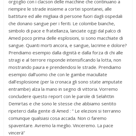
orgoglio con i clacson delle macchine che continuano a
riempire le strade insieme a cortei spontanei, alle
battiture ed alle migliaia di persone fuori dagli ospedali
che donano sangue per i feriti. Le colombe bianche,
simbolo di pace e fratellanza, lanciate oggi dal palco di
Amed poco prima delle esplosioni, si sono macchiate di
sangue. Quanti morti ancora, e sangue, lacrime e dolore?
Prendiamo esempio dalla dignità e dalla forza di chi alle
stragi e al terrore risponde intensificando la lotta, non
mostrando paura e prendendosi le strade. Prendiamo
esempio dall’uomo che con le gambe maciullate
dall’esplosione (per la cronaca gli sono state amputate
entrambe) alza la mano in segno di vittoria. Vorremo
concludere questo report con le parole di Selahttin
Demirtas e che sono le stesse che abbiamo sentito
ripeterci dalla gente di Amed : “ Le elezioni si terranno
comunque qualsiasi cosa accada. Non ci faremo
spaventare. Avremo la meglio. Vinceremo. La pace
vincerà”