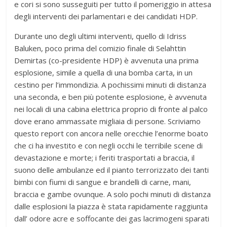
e cori si sono susseguiti per tutto il pomeriggio in attesa
degli interventi dei parlamentari e dei candidati HDP.
Durante uno degli ultimi interventi, quello di Idriss
Baluken, poco prima del comizio finale di Selahttin
Demirtas (co-presidente HDP) è avvenuta una prima
esplosione, simile a quella di una bomba carta, in un
cestino per l’immondizia. A pochissimi minuti di distanza
una seconda, e ben più potente esplosione, è avvenuta
nei locali di una cabina elettrica proprio di fronte al palco
dove erano ammassate migliaia di persone. Scriviamo
questo report con ancora nelle orecchie l’enorme boato
che ci ha investito e con negli occhi le terribile scene di
devastazione e morte; i feriti trasportati a braccia, il
suono delle ambulanze ed il pianto terrorizzato dei tanti
bimbi con fiumi di sangue e brandelli di carne, mani,
braccia e gambe ovunque. A solo pochi minuti di distanza
dalle esplosioni la piazza è stata rapidamente raggiunta
dall’ odore acre e soffocante dei gas lacrimogeni sparati