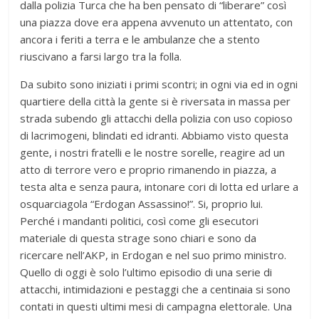
dalla polizia Turca che ha ben pensato di “liberare” così
una piazza dove era appena avvenuto un attentato, con
ancora i feriti a terra e le ambulanze che a stento
riuscivano a farsi largo tra la folla.
Da subito sono iniziati i primi scontri; in ogni via ed in ogni
quartiere della città la gente si è riversata in massa per
strada subendo gli attacchi della polizia con uso copioso
di lacrimogeni, blindati ed idranti. Abbiamo visto questa
gente, i nostri fratelli e le nostre sorelle, reagire ad un
atto di terrore vero e proprio rimanendo in piazza, a
testa alta e senza paura, intonare cori di lotta ed urlare a
osquarciagola “Erdogan Assassino!”. Si, proprio lui.
Perché i mandanti politici, così come gli esecutori
materiale di questa strage sono chiari e sono da
ricercare nell’AKP, in Erdogan e nel suo primo ministro.
Quello di oggi è solo l’ultimo episodio di una serie di
attacchi, intimidazioni e pestaggi che a centinaia si sono
contati in questi ultimi mesi di campagna elettorale. Una