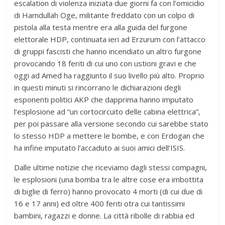
escalation di violenza iniziata due giorni fa con l’omicidio
di Hamdullah Oge, militante freddato con un colpo di
pistola alla testa mentre era alla guida del furgone
elettorale HDP, continuata ieri ad Erzurum con l’attacco
di gruppi fascisti che hanno incendiato un altro furgone
provocando 18 feriti di cui uno con ustioni gravi e che
oggi ad Amed ha raggiunto il suo livello più alto. Proprio
in questi minuti si rincorrano le dichiarazioni degli
esponenti politici AKP che dapprima hanno imputato
l’esplosione ad “un cortocircuito delle cabina elettrica”,
per poi passare alla versione secondo cui sarebbe stato
lo stesso HDP a mettere le bombe, e con Erdogan che
ha infine imputato l’accaduto ai suoi amici dell’ISIS.
Dalle ultime notizie che riceviamo dagli stessi compagni,
le esplosioni (una bomba tra le altre cose era imbottita
di biglie di ferro) hanno provocato 4 morti (di cui due di
16 e 17 anni) ed oltre 400 feriti otra cui tantissimi
bambini, ragazzi e donne. La città ribolle di rabbia ed