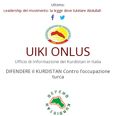
Salta
Ultimo:
Abdullah Öcalan: Le legge negativa deve essere trasformata in
al
legge positiva
contenuto
Leadership del movimento: la legge deve tutelare Abdullah
Öcalan e l’intero movimento
Commissione donne del KNK: Şengal è di nuovo sotto minaccia
Non tenere conto della situazione di Rêber Apo ostacolerebbe
l’attuazione della legge
UIKI ONLUS
Il KNK chiede un’azione internazionale contro i crimini di guerra
dell’Iran
Ufficio di Informazione del Kurdistan in Italia
DIFENDERE il KURDISTAN Contro l’occupazione
turca