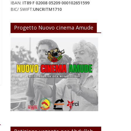
IBAN:
IT89 F 02008 05209 000102651599
BIC/ SWIFT:
UNCRITM1710
Progetto Nuovo cinema Amude
→