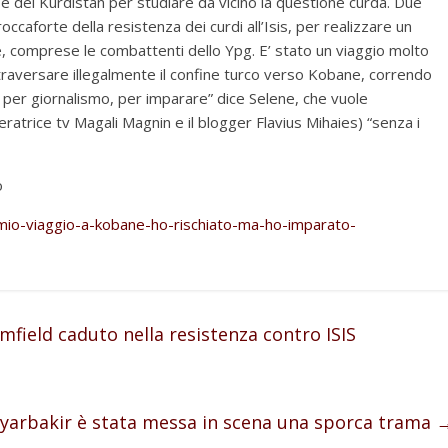
q e del Kurdistan per studiare da vicino la questione curda. Due
occaforte della resistenza dei curdi all’Isis, per realizzare un
e, comprese le combattenti dello Ypg. E’ stato un viaggio molto
traversare illegalmente il confine turco verso Kobane, correndo
ca, per giornalismo, per imparare” dice Selene, che vuole
eratrice tv Magali Magnin e il blogger Flavius Mihaies) “senza i
o
il-mio-viaggio-a-kobane-ho-rischiato-ma-ho-imparato-
field caduto nella resistenza contro ISIS
iyarbakir è stata messa in scena una sporca trama