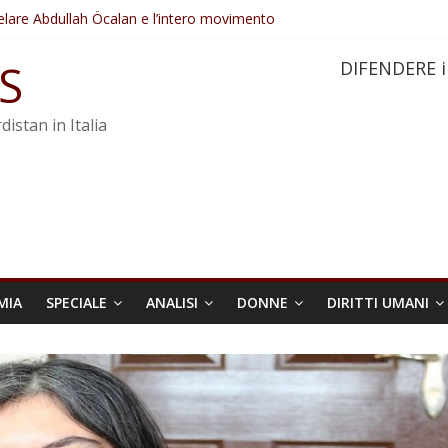
elare Abdullah Öcalan e l’intero movimento
ovo sotto minaccia
po ostacolerebbe l’attuazione della legge
S
DIFENDERE i
 crimini di guerra dell’Iran
re trasformata in legge positiva
distan in Italia
MIA
SPECIALE
ANALISI
DONNE
DIRITTI UMANI