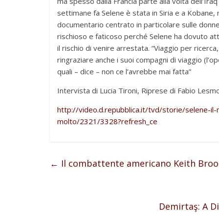
ma spesso dalla Francia parte alla volta dell’Ira
settimane fa Selene è stata in Siria e a Kobane, r
documentario centrato in particolare sulle donn
rischioso e faticoso perché Selene ha dovuto at
il rischio di venire arrestata. “Viaggio per ricer
ringraziare anche i suoi compagni di viaggio (l’op
quali – dice – non ce l’avrebbe mai fatta”
Intervista di Lucia Tironi, Riprese di Fabio Lesm
http://video.d.repubblica.it/tvd/storie/selene-
molto/2321/3328?refresh_ce
←
Il combattente americano Keith Broom
Demirtaş: A D