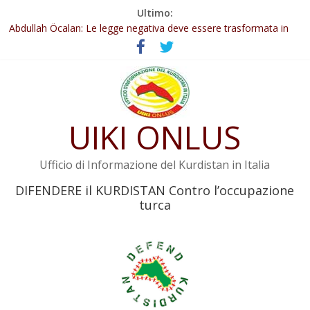
Salta
Ultimo:
Il KNK chiede un’azione internazionale contro i crimini di guerra
al
dell’Iran
contenuto
Abdullah Öcalan: Le legge negativa deve essere trasformata in
legge positiva
Inizia la seconda fase del processo
Commissione donne del KNK: Şengal è di nuovo sotto minaccia
Non tenere conto della situazione di Rêber Apo ostacolerebbe
UIKI ONLUS
l’attuazione della legge
Ufficio di Informazione del Kurdistan in Italia
DIFENDERE il KURDISTAN Contro l’occupazione
turca