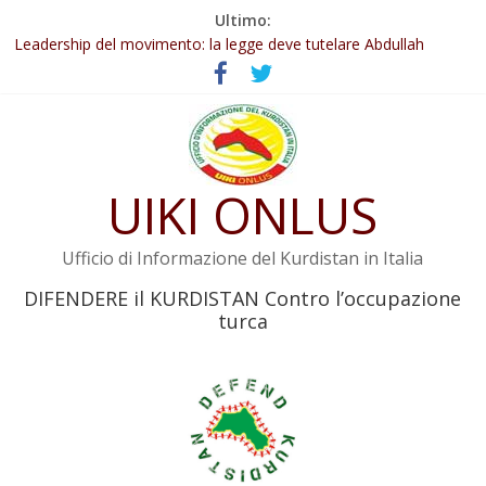
Salta
Ultimo:
Abdullah Öcalan: Le legge negativa deve essere trasformata in
al
legge positiva
contenuto
Leadership del movimento: la legge deve tutelare Abdullah
Öcalan e l’intero movimento
Commissione donne del KNK: Şengal è di nuovo sotto minaccia
Non tenere conto della situazione di Rêber Apo ostacolerebbe
l’attuazione della legge
UIKI ONLUS
Il KNK chiede un’azione internazionale contro i crimini di guerra
dell’Iran
Ufficio di Informazione del Kurdistan in Italia
DIFENDERE il KURDISTAN Contro l’occupazione
turca