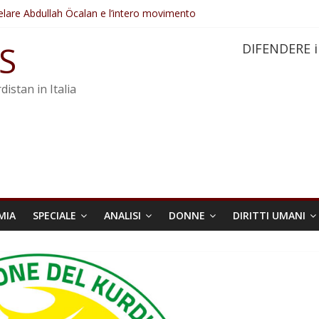
elare Abdullah Öcalan e l’intero movimento
ovo sotto minaccia
po ostacolerebbe l’attuazione della legge
S
DIFENDERE i
 crimini di guerra dell’Iran
re trasformata in legge positiva
distan in Italia
MIA
SPECIALE
ANALISI
DONNE
DIRITTI UMANI