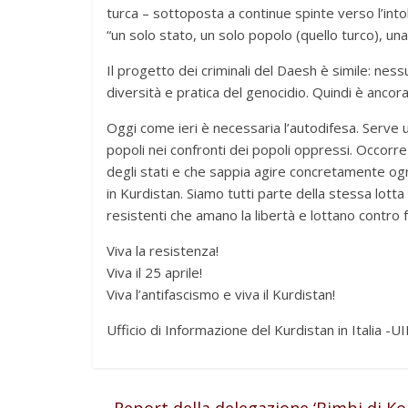
turca – sottoposta a continue spinte verso l’into
“un solo stato, un solo popolo (quello turco), una
Il progetto dei criminali del Daesh è simile: nes
diversità e pratica del genocidio. Quindi è anco
Oggi come ieri è necessaria l’autodifesa. Serve u
popoli nei confronti dei popoli oppressi. Occorre
degli stati e che sappia agire concretamente ogni
in Kurdistan. Siamo tutti parte della stessa lotta
resistenti che amano la libertà e lottano contro
Viva la resistenza!
Viva il 25 aprile!
Viva l’antifascismo e viva il Kurdistan!
Ufficio di Informazione del Kurdistan in Italia -U
←
Report della delegazione ‘Bimbi di Ko