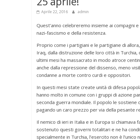
25 aprile!
Aprile 22, 2016
admin
Quest’anno celebreremo insieme ai compagni e all
nazi-fascismo e della resistenza.
Proprio come i partigiani e le partigiane di allora,
Iraq, dalla distruzione delle loro città in Turchia
ultimi mesi ha massacrato in modo atroce centinaia
anche dalla repressione del dissenso, meno visibi
condanne a morte contro curdi e oppositori.
In questi mesi state create unità di difesa popol
hanno molto in comune con i gruppi di azione part
seconda guerra mondiale. Il popolo le sostiene 
pagando un caro prezzo per via della pesante r
Il nemico di ieri in Italia e in Europa si chiama
sostenuto questi governi totalitari e ne ha condi
specialmente in Turchia, l’esercito non è l’unico 