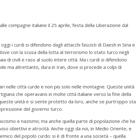
e compagne italiane il 25 aprile, festa della Liberazione dal
 oggi i curdi si difendono dagli attacchi fascisti di Daesh in Siria e
, dove con la scusa della lotta al terrorismo lo stato turco negli
 di civili e raso al suolo intere città. Ma i curdi si difendono
le ma altrettanto, dura in Iran, dove si procede a colpi di
ari nelle città curde e non più solo nelle montagne. Queste unità
igiana che operavano in molte città italiane verso la fine della
queste unità e si sente protetto da loro, anche se purtroppo sta
epressione del governo turco.
va fascismo e nazismo; ma anche quella parte di popolazione che ha
viso obiettivi e atrocità. Anche oggi da noi, in Medio Oriente, e
nemico del popolo curdo: si è di fronte a una società – quella