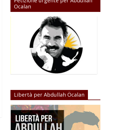
Petizione urgente per Abdullah
Ocalan
Libertà per Abdullah Öcalan