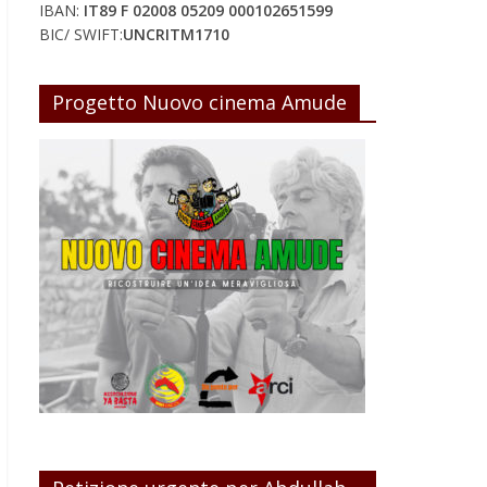
IBAN:
IT89 F 02008 05209 000102651599
BIC/ SWIFT:
UNCRITM1710
Progetto Nuovo cinema Amude