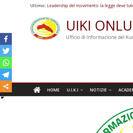
Salta
Ultimo:
Leadership del movimento: la legge deve tut
al
Commissione donne del KNK: Şengal è di nu
contenuto
Non tenere conto della situazione di Rêber A
UIKI ONLU
Il KNK chiede un’azione internazionale contro i
Abdullah Öcalan: Le legge negativa deve esse
Ufficio di Informazione del Kur
HOME
U.I.K.I
NOTIZIE
ACADE