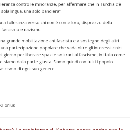
lleranza contro le minoranze, per affermare che in Turchia c’è
 sola lingua, una solo bandiera”.
suna tolleranza verso chi non è come loro, disprezzo della
ra fascismo e nazismo.
na grande mobilitazione antifascista e a sostegno degli altri
 una partecipazione popolare che vada oltre gli interessi cinici
 giorno per liberare spazi e sottrarli al fascismo, in Italia come
 e siamo dalla parte giusta. Siamo quindi con tutti i popolo
 fascismo di ogni suo genere.
IKI onlus
bane’: La resistenza di Kobane passa anche per la