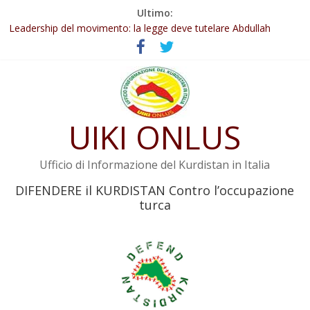
Salta
Ultimo:
Abdullah Öcalan: Le legge negativa deve essere trasformata in
al
legge positiva
contenuto
Leadership del movimento: la legge deve tutelare Abdullah
Öcalan e l’intero movimento
Commissione donne del KNK: Şengal è di nuovo sotto minaccia
Non tenere conto della situazione di Rêber Apo ostacolerebbe
l’attuazione della legge
UIKI ONLUS
Il KNK chiede un’azione internazionale contro i crimini di guerra
dell’Iran
Ufficio di Informazione del Kurdistan in Italia
DIFENDERE il KURDISTAN Contro l’occupazione
turca