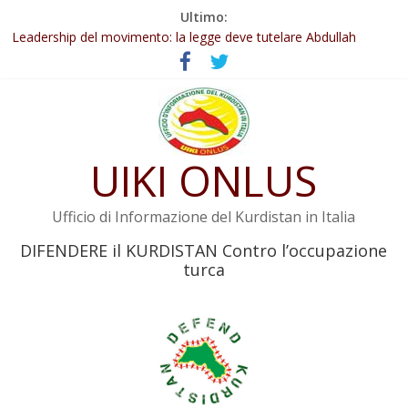
Salta
Ultimo:
Abdullah Öcalan: Le legge negativa deve essere trasformata in
al
legge positiva
contenuto
Leadership del movimento: la legge deve tutelare Abdullah
Öcalan e l’intero movimento
Commissione donne del KNK: Şengal è di nuovo sotto minaccia
Non tenere conto della situazione di Rêber Apo ostacolerebbe
l’attuazione della legge
UIKI ONLUS
Il KNK chiede un’azione internazionale contro i crimini di guerra
dell’Iran
Ufficio di Informazione del Kurdistan in Italia
DIFENDERE il KURDISTAN Contro l’occupazione
turca