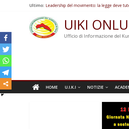
Salta
Ultimo:
Leadership del movimento: la legge deve tut
al
Commissione donne del KNK: Şengal è di nu
contenuto
Non tenere conto della situazione di Rêber A
UIKI ONLU
Il KNK chiede un’azione internazionale contro i
Abdullah Öcalan: Le legge negativa deve esse
Ufficio di Informazione del Kur
HOME
U.I.K.I
NOTIZIE
ACADE