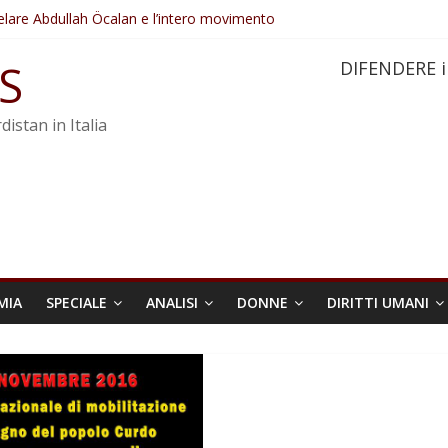
elare Abdullah Öcalan e l’intero movimento
ovo sotto minaccia
po ostacolerebbe l’attuazione della legge
S
DIFENDERE i
 crimini di guerra dell’Iran
re trasformata in legge positiva
distan in Italia
MIA
SPECIALE
ANALISI
DONNE
DIRITTI UMANI