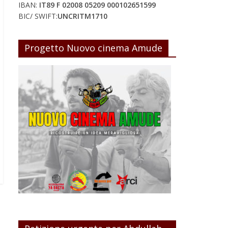
IBAN:
IT89 F 02008 05209 000102651599
BIC/ SWIFT:
UNCRITM1710
Progetto Nuovo cinema Amude