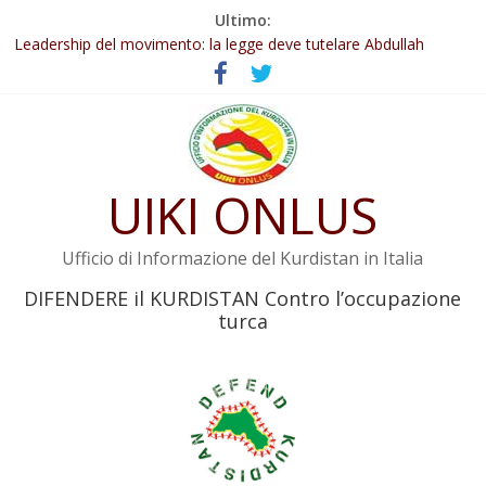
Salta
Ultimo:
Abdullah Öcalan: Le legge negativa deve essere trasformata in
al
legge positiva
contenuto
Leadership del movimento: la legge deve tutelare Abdullah
Öcalan e l’intero movimento
Commissione donne del KNK: Şengal è di nuovo sotto minaccia
Non tenere conto della situazione di Rêber Apo ostacolerebbe
l’attuazione della legge
UIKI ONLUS
Il KNK chiede un’azione internazionale contro i crimini di guerra
dell’Iran
Ufficio di Informazione del Kurdistan in Italia
DIFENDERE il KURDISTAN Contro l’occupazione
turca