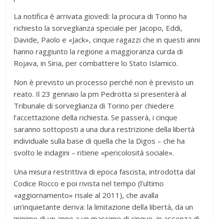
La notifica è arrivata giovedì: la procura di Torino ha
richiesto la sorveglianza speciale per Jacopo, Eddi,
Davide, Paolo e «Jack», cinque ragazzi che in questi anni
hanno raggiunto la regione a maggioranza curda di
Rojava, in Siria, per combattere lo Stato Islamico.
Non è previsto un processo perché non è previsto un
reato. Il 23 gennaio la pm Pedrotta si presenterà al
Tribunale di sorveglianza di Torino per chiedere
l’accettazione della richiesta. Se passerà, i cinque
saranno sottoposti a una dura restrizione della libertà
individuale sulla base di quella che la Digos – che ha
svolto le indagini – ritiene «pericolosità sociale».
Una misura restrittiva di epoca fascista, introdotta dal
Codice Rocco e poi rivista nel tempo (l’ultimo
«aggiornamento» risale al 2011), che avalla
un’inquietante deriva: la limitazione della libertà, da un
minimo di un anno a un massimo di cinque, in assenza di