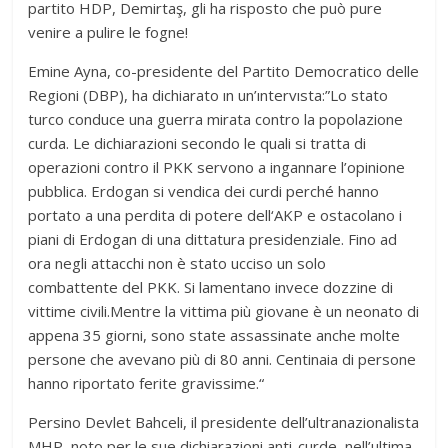
partito HDP, Demirtaş, gli ha risposto che può pure
venire a pulire le fogne!
Emine Ayna, co-presidente del Partito Democratico delle
Regioni (DBP), ha dichiarato ın un’ıntervısta:”Lo stato
turco conduce una guerra mirata contro la popolazione
curda. Le dichiarazioni secondo le quali si tratta di
operazioni contro il PKK servono a ingannare l’opinione
pubblica. Erdogan si vendica dei curdi perché hanno
portato a una perdita di potere dell‘AKP e ostacolano i
piani di Erdogan di una dittatura presidenziale. Fino ad
ora negli attacchi non è stato ucciso un solo
combattente del PKK. Si lamentano invece dozzine di
vittime civili.Mentre la vittima più giovane è un neonato di
appena 35 giorni, sono state assassinate anche molte
persone che avevano più di 80 anni. Centinaia di persone
hanno riportato ferite gravissime.“
Persino Devlet Bahceli, il presidente dell’ultranazionalista
MHP, noto per le sue dichiarazioni anti-curde, nell’ultima