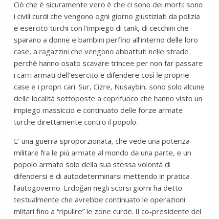
Ciò che è sicuramente vero è che ci sono dei morti: sono
i civili curdi che vengono ogni giorno giustiziati da polizia
e esercito turchi con l’impiego di tank, di cecchini che
sparano a donne e bambini perfino all’interno delle loro
case, a ragazzini che vengono abbattuti nelle strade
perchè hanno osato scavare trincee per non far passare
i carri armati dell’esercito e difendere così le proprie
case e i propri cari. Sur, Cizre, Nusaybin, sono solo alcune
delle località sottoposte a coprifuoco che hanno visto un
impiego massiccio e continuato delle forze armate
turche direttamente contro il popolo.
E’ una guerra sproporzionata, che vede una potenza
militare fra le più armate al mondo da una parte, e un
popolo armato solo della sua stessa volontà di
difendersi e di autodeterminarsi mettendo in pratica
l’autogoverno. Erdoğan negli scorsi giorni ha detto
testualmente che avrebbe continuato le operazioni
mlitari fino a “ripulire” le zone curde. Il co-presidente del