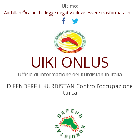
Salta
Ultimo:
Il KNK chiede un’azione internazionale contro i crimini di guerra
al
dell’Iran
contenuto
Abdullah Öcalan: Le legge negativa deve essere trasformata in
legge positiva
Inizia la seconda fase del processo
Commissione donne del KNK: Şengal è di nuovo sotto minaccia
Non tenere conto della situazione di Rêber Apo ostacolerebbe
UIKI ONLUS
l’attuazione della legge
Ufficio di Informazione del Kurdistan in Italia
DIFENDERE il KURDISTAN Contro l’occupazione
turca