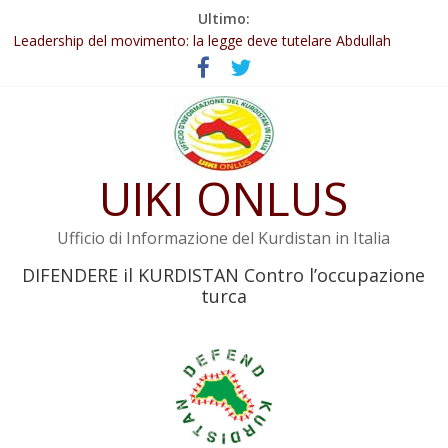
Salta
Ultimo:
Abdullah Öcalan: Le legge negativa deve essere trasformata in
al
legge positiva
contenuto
Leadership del movimento: la legge deve tutelare Abdullah
Öcalan e l’intero movimento
Commissione donne del KNK: Şengal è di nuovo sotto minaccia
Non tenere conto della situazione di Rêber Apo ostacolerebbe
l’attuazione della legge
UIKI ONLUS
Il KNK chiede un’azione internazionale contro i crimini di guerra
dell’Iran
Ufficio di Informazione del Kurdistan in Italia
DIFENDERE il KURDISTAN Contro l’occupazione
turca