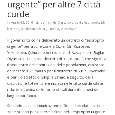
urgente” per altre 7 città
curde
,
,
,
,
Aprile 13, 2016
admin
Cizre
diyarbakir
esproprio
idil
,
,
,
kiziltepe
kurdistan hakkari
Turchia
yuksekova
Il governo turco ha deliberato un decreto di “esproprio
urgente” per alcune zone a Cizre, İdil, Kızıltepe,
Yüksekova, Çukurca e nei distretti di Kayapınar e Bağlar a
Diyarbakir. Un simile decreto di “esproprio”, che significa
il sequestro delle abitazioni delle popolazioni, era stato
deliberato il 25 marzo per il distretto di Sur a Diyarbakir
e per il distretto di Silopi a Sirnak, a seguito, della
distruzione totale, che è iniziata nelle città curde citate
ridotte in rovina dalle forze statali durante i mesi del
lungo coprifuoco.
Secondo a una comunicazione ufficiale correlata, alcune
zone stanno per essere incluse nell’ “esproprio urgente”