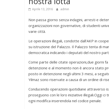
nostra lotta
Aprile 13, 2016
admin
Non passa giorno senza indagini, arresti e detenz
organizzazioni non governative, di studenti univers
varie città.
Le operazioni illegali, condotte dall’AKP in co
su istruzione del Palazzo. Il Palazzo tenta di marg
democratica indicando i deputati del nostro part
Come parte delle citate operazioni,due giorni fa 
detenzione e al momento non è ancora stato proce
posto in detenzione negli ultimi 3 mesi, a seguito
Yilmaz sono riservate a causa di un ordine di ris
Conducendo operazioni quotidiane attraverso istru
proseguono con le loro iniziative illegali.Oggi ci
ogni modifica inserendola nel codice penale.