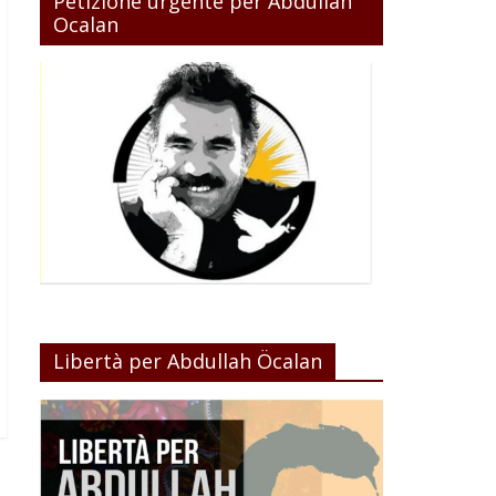
Petizione urgente per Abdullah
Ocalan
Libertà per Abdullah Öcalan