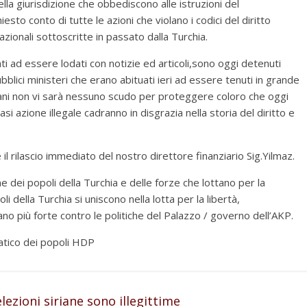
lla giurisdizione che obbediscono alle istruzioni del
to conto di tutte le azioni che violano i codici del diritto
zionali sottoscritte in passato dalla Turchia.
uati ad essere lodati con notizie ed articoli,sono oggi detenuti
pubblici ministeri che erano abituati ieri ad essere tenuti in grande
ani non vi sarà nessuno scudo per proteggere coloro che oggi
lsiasi azione illegale cadranno in disgrazia nella storia del diritto e
 il rilascio immediato del nostro direttore finanziario Sig.Yilmaz.
e dei popoli della Turchia e delle forze che lottano per la
 della Turchia si uniscono nella lotta per la libertà,
ano più forte contro le politiche del Palazzo / governo dell’AKP.
atico dei popoli HDP
ezioni siriane sono illegittime