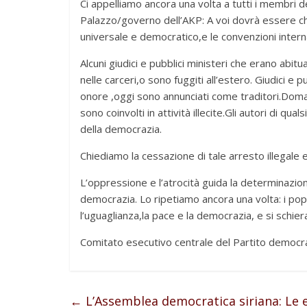
Ci appelliamo ancora una volta a tutti i membri de
Palazzo/governo dell’AKP: A voi dovrà essere chies
universale e democratico,e le convenzioni interna
Alcuni giudici e pubblici ministeri che erano abit
nelle carceri,o sono fuggiti all’estero. Giudici e 
onore ,oggi sono annunciati come traditori.Dom
sono coinvolti in attività illecite.Gli autori di qua
della democrazia.
Chiediamo la cessazione di tale arresto illegale e
L’oppressione e l’atrocità guida la determinazion
democrazia. Lo ripetiamo ancora una volta: i popoli
l’uguaglianza,la pace e la democrazia, e si schier
Comitato esecutivo centrale del Partito democr
←
L’Assemblea democratica siriana: Le el