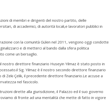
ioni di membri e dirigenti del nostro partito, delle
itari, di accademici, di autorità locali,e lavoratori pubblici in
operazione con la comunità Gülen nel 2011, vengono oggi condotte
inalizzarci e di metterci al bando dalla sfera politica
ito come un bersaglio.
il nostro direttore finanziario Huseyin Yilmaz è stato posto in
ssato.il Sig. Yilmaz è il nostro secondo direttore finanziario
 di Zeki Çelik, il precedente direttore finanziario.Le accuse a
ervatezza nel fascicolo.
zioni dirette alla giurisdizione, il Palazzo ed il suo governo
 troviamo di fronte ad una mentalità che mette di fatto in vigore