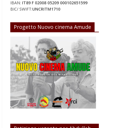
IBAN:
IT89 F 02008 05209 000102651599
BIC/ SWIFT:
UNCRITM1710
Progetto Nuovo cinema Amude