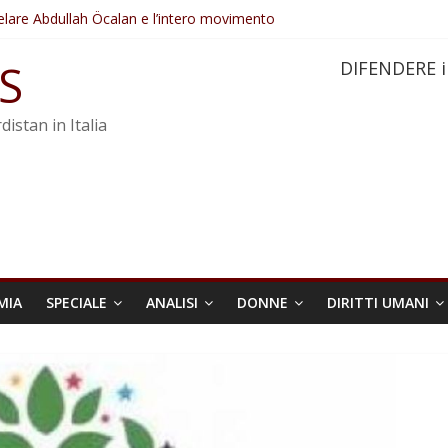
elare Abdullah Öcalan e l’intero movimento
ovo sotto minaccia
po ostacolerebbe l’attuazione della legge
S
DIFENDERE i
 crimini di guerra dell’Iran
re trasformata in legge positiva
distan in Italia
MIA
SPECIALE
ANALISI
DONNE
DIRITTI UMANI