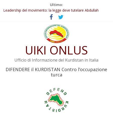
Salta
Ultimo:
Abdullah Öcalan: Le legge negativa deve essere trasformata in
al
legge positiva
contenuto
Leadership del movimento: la legge deve tutelare Abdullah
Öcalan e l’intero movimento
Commissione donne del KNK: Şengal è di nuovo sotto minaccia
Non tenere conto della situazione di Rêber Apo ostacolerebbe
l’attuazione della legge
UIKI ONLUS
Il KNK chiede un’azione internazionale contro i crimini di guerra
dell’Iran
Ufficio di Informazione del Kurdistan in Italia
DIFENDERE il KURDISTAN Contro l’occupazione
turca